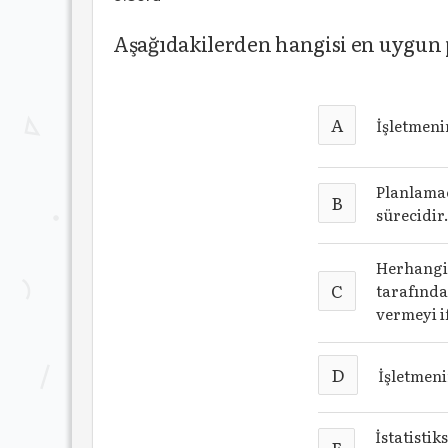
Aşağıdakilerden hangisi en uygun
A
İşletmeni
Planlamac
B
sürecidir
Herhangi 
C
tarafında
vermeyi i
D
İşletmeni
İstatisti
E