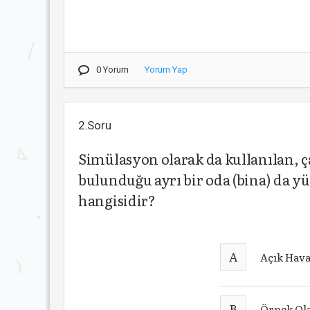
0 Yorum
Yorum Yap
2.Soru
Simülasyon olarak da kullanılan, ça
bulunduğu ayrı bir oda (bina) da 
hangisidir?
A
Açık Hava
B
Örnek Ol