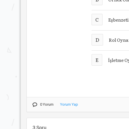
C
Eşbenzet
D
Rol Oyn
E
İşletme 
0 Yorum
Yorum Yap
3.Soru