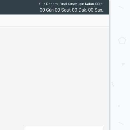
Güz Dönemi Final Sınavı İçin Kalan Süre:
00 Gün 00 Saat 00 Dak. 00 San.