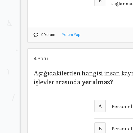
sağlanmas
0 Yorum
Yorum Yap
4.Soru
Aşağıdakilerden hangisi insan kayn
işlevler arasında
yer almaz?
A
Personel
B
Personel 