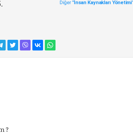
Diğer
"İnsan Kaynakları Yönetimi
.
im ?