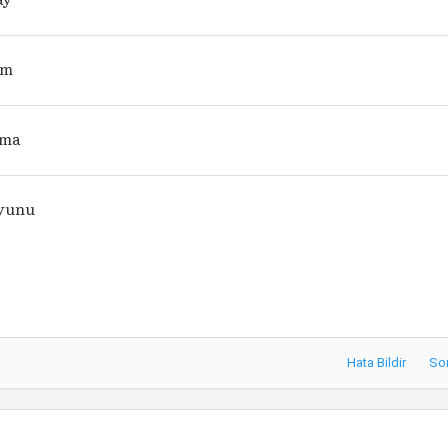
im
ama
Oyunu
Hata Bildir
So