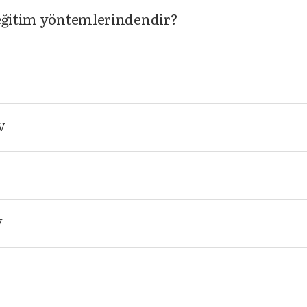
 eğitim yöntemlerindendir?
IV
V