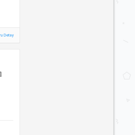
ru Detay
l