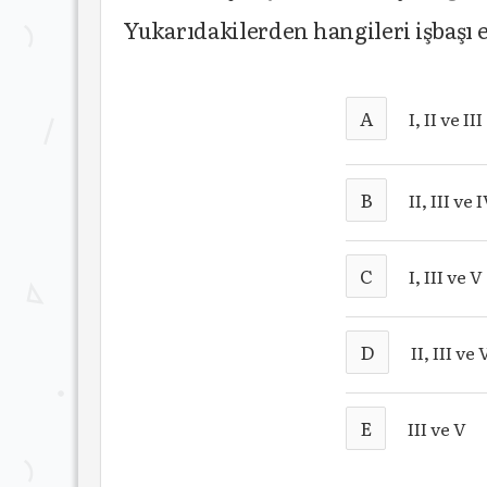
Yukarıdakilerden hangileri işbaşı
A
I, II ve III
B
II, III ve 
C
I, III ve V
D
II, III ve 
E
III ve V