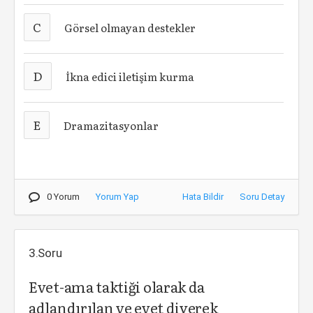
C
Görsel olmayan destekler
D
İkna edici iletişim kurma
E
Dramazitasyonlar
0 Yorum
Yorum Yap
Hata Bildir
Soru Detay
3.Soru
Evet-ama taktiği olarak da
adlandırılan ve evet diyerek