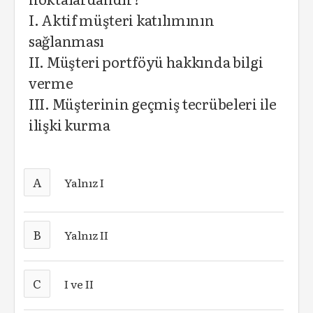
I. Aktif müşteri katılımının
sağlanması
II. Müşteri portföyü hakkında bilgi
verme
III. Müşterinin geçmiş tecrübeleri ile
ilişki kurma
A
Yalnız I
B
Yalnız II
C
I ve II