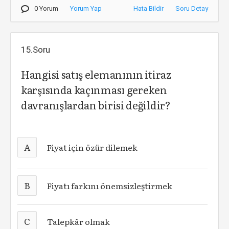
0 Yorum
Yorum Yap
Hata Bildir
Soru Detay
15.Soru
Hangisi satış elemanının itiraz
karşısında kaçınması gereken
davranışlardan birisi değildir?
A
Fiyat için özür dilemek
B
Fiyatı farkını önemsizleştirmek
C
Talepkâr olmak