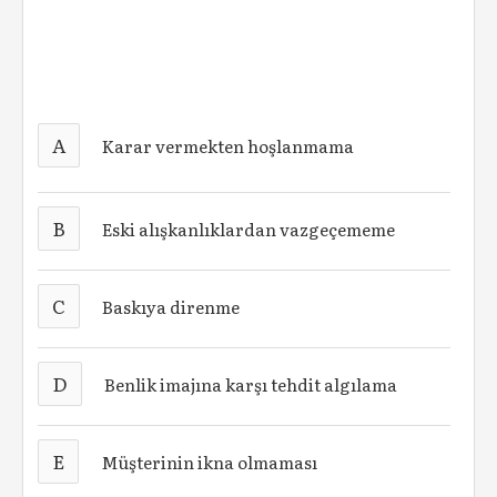
A
Karar vermekten hoşlanmama
B
Eski alışkanlıklardan vazgeçememe
C
Baskıya direnme
D
Benlik imajına karşı tehdit algılama
E
Müşterinin ikna olmaması