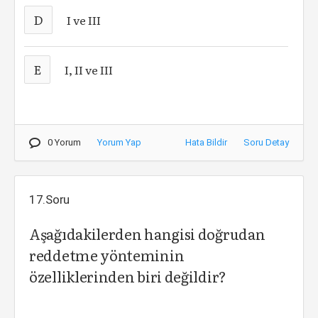
D
I ve III
E
I, II ve III
0 Yorum
Yorum Yap
Hata Bildir
Soru Detay
17.Soru
Aşağıdakilerden hangisi doğrudan
reddetme yönteminin
özelliklerinden biri değildir?