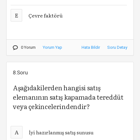
E
Çevre faktörü
0 Yorum
Yorum Yap
Hata Bildir
Soru Detay
8.Soru
Aşağıdakilerden hangisi satış
elemanının satış kapamada tereddüt
veya çekincelerindendir?
A
İyi hazırlanmış satış sunusu