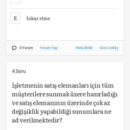
E
İnkar etme
0 Yorum
Yorum Yap
Hata Bildir
Soru Detay
4.Soru
İşletmenin satış elemanları için tüm
müşterilere sunmak üzere hazırladığı
ve satış elemanının üzerinde çok az
değişiklik yapabildiği sunumlara ne
ad verilmektedir?