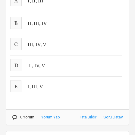
A
I, II, III
B
II, III, IV
C
III, IV, V
D
II, IV, V
E
I, III, V
0 Yorum
Yorum Yap
Hata Bildir
Soru Detay