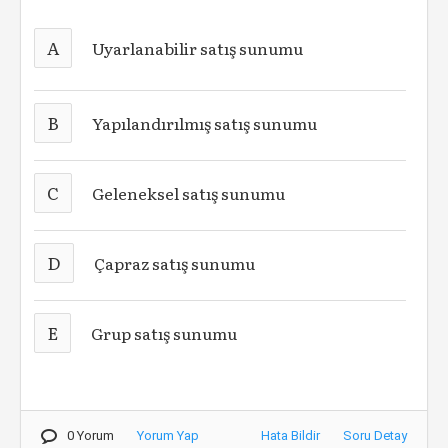
A
Uyarlanabilir satış sunumu
B
Yapılandırılmış satış sunumu
C
Geleneksel satış sunumu
D
Çapraz satış sunumu
E
Grup satış sunumu
0 Yorum
Yorum Yap
Hata Bildir
Soru Detay