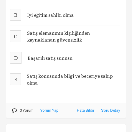
B
İyi eğitim sahibi olma
Satış elemanının kişiliğinden
C
kaynaklanan güvensizlik
D
Başarılı satış sunusu
Satış konusunda bilgi ve beceriye sahip
E
olma
0 Yorum
Yorum Yap
Hata Bildir
Soru Detay