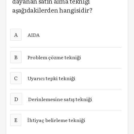
dayanan satın alma tekniği
aşağıdakilerden hangisidir?
A
AIDA
B
Problem çözme tekniği
C
Uyarıcı tepki tekniği
D
Derinlemesine satış tekniği
E
İhtiyaç belirleme tekniği