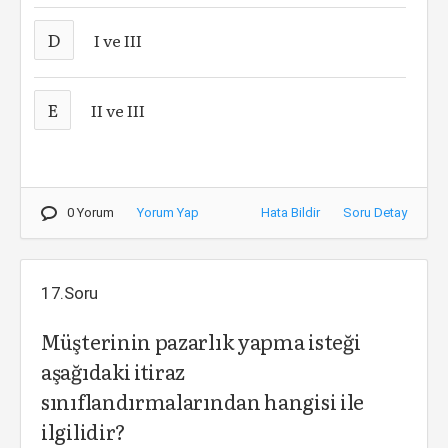
D
I ve III
E
II ve III
0 Yorum
Yorum Yap
Hata Bildir
Soru Detay
17.Soru
Müşterinin pazarlık yapma isteği
aşağıdaki itiraz
sınıflandırmalarından hangisi ile
ilgilidir?