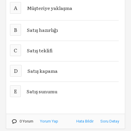
A
Müşteriye yaklaşma
B
Satış hazırlığı
C
Satış teklifi
D
Satış kapama
E
Satış sunumu
0 Yorum
Yorum Yap
Hata Bildir
Soru Detay