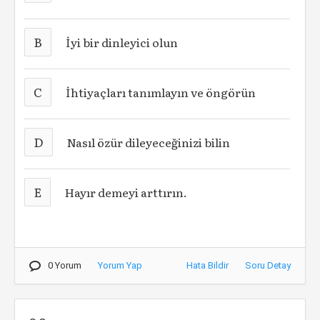
B
İyi bir dinleyici olun
C
İhtiyaçları tanımlayın ve öngörün
D
Nasıl özür dileyeceğinizi bilin
E
Hayır demeyi arttırın.
0 Yorum
Yorum Yap
Hata Bildir
Soru Detay