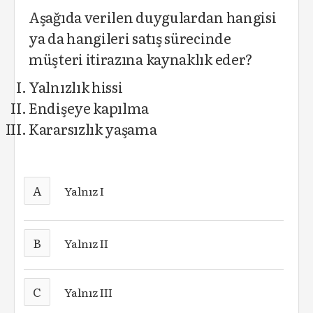
Aşağıda verilen duygulardan hangisi
ya da hangileri satış sürecinde
müşteri itirazına kaynaklık eder?
Yalnızlık hissi
Endişeye kapılma
Kararsızlık yaşama
A
Yalnız I
B
Yalnız II
C
Yalnız III