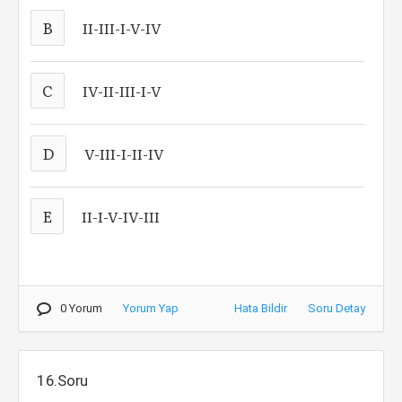
B
II-III-I-V-IV
C
IV-II-III-I-V
D
V-III-I-II-IV
E
II-I-V-IV-III
0 Yorum
Yorum Yap
Hata Bildir
Soru Detay
16.Soru