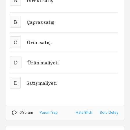
Direkt satış
B
Çapraz satış
C
Ürün satışı
D
Ürün maliyeti
E
Satış maliyeti
0 Yorum
Yorum Yap
Hata Bildir
Soru Detay