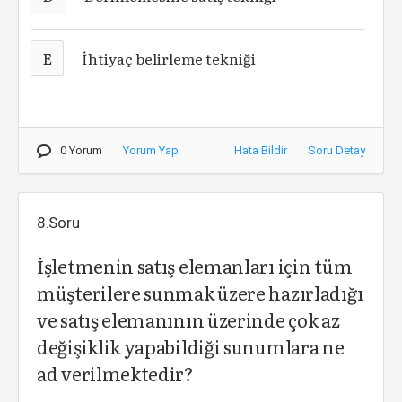
E
İhtiyaç belirleme tekniği
0 Yorum
Yorum Yap
Hata Bildir
Soru Detay
8.Soru
İşletmenin satış elemanları için tüm
müşterilere sunmak üzere hazırladığı
ve satış elemanının üzerinde çok az
değişiklik yapabildiği sunumlara ne
ad verilmektedir?