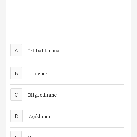
A
İrtibat kurma
B
Dinleme
C
Bilgi edinme
D
Açıklama