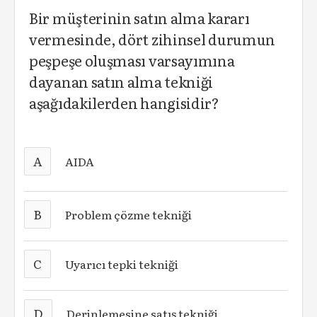
Bir müşterinin satın alma kararı
vermesinde, dört zihinsel durumun
peşpeşe oluşması varsayımına
dayanan satın alma tekniği
aşağıdakilerden hangisidir?
A
AIDA
B
Problem çözme tekniği
C
Uyarıcı tepki tekniği
D
Derinlemesine satış tekniği