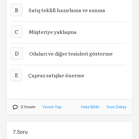
B
Satış teklifi hazırlama ve sunma
C
Müşteriye yaklaşma
D
Odaları ve diğer tesisleri gösterme
E
Çapraz satışlar önerme
0 Yorum
Yorum Yap
Hata Bildir
Soru Detay
7.Soru