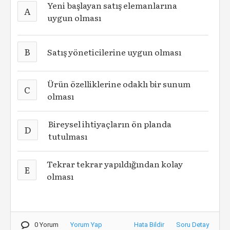
Yeni başlayan satış elemanlarına
A
uygun olması
B
Satış yöneticilerine uygun olması
Ürün özelliklerine odaklı bir sunum
C
olması
Bireysel ihtiyaçların ön planda
D
tutulması
Tekrar tekrar yapıldığından kolay
E
olması
0 Yorum
Yorum Yap
Hata Bildir
Soru Detay