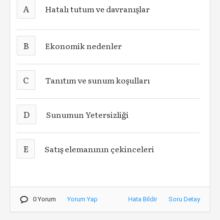
A
Hatalı tutum ve davranışlar
B
Ekonomik nedenler
C
Tanıtım ve sunum koşulları
D
Sunumun Yetersizliği
E
Satış elemanının çekinceleri
0 Yorum
Yorum Yap
Hata Bildir
Soru Detay