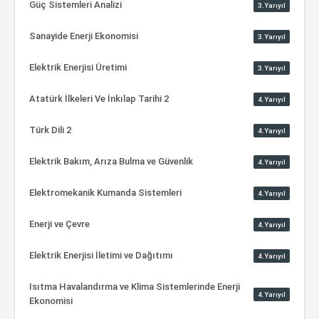
Güç Sistemleri Analizi
3.Yarıyıl
Sanayide Enerji Ekonomisi
3.Yarıyıl
Elektrik Enerjisi Üretimi
3.Yarıyıl
Atatürk İlkeleri Ve İnkılap Tarihi 2
4.Yarıyıl
Türk Dili 2
4.Yarıyıl
Elektrik Bakım, Arıza Bulma ve Güvenlik
4.Yarıyıl
Elektromekanik Kumanda Sistemleri
4.Yarıyıl
Enerji ve Çevre
4.Yarıyıl
Elektrik Enerjisi İletimi ve Dağıtımı
4.Yarıyıl
Isıtma Havalandırma ve Klima Sistemlerinde Enerji
4.Yarıyıl
Ekonomisi