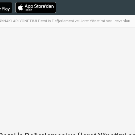
YNAKLARI YÖNETİMİ Dersi İş Değerlemesi ve Ücret Yönetimi soru cevapları