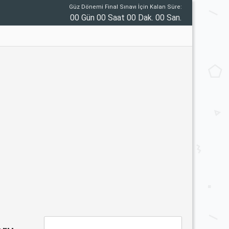
Güz Dönemi Final Sınavı İçin Kalan Süre:
00 Gün 00 Saat 00 Dak. 00 San.