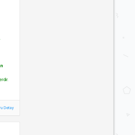
.
an
rdir.
ru Detay