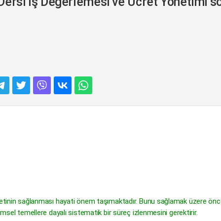
si İş Değerlemesi ve Ücret Yönetimi s
aletinin sağlanması hayati önem taşımaktadır. Bunu sağlamak üzere öncel
imsel temellere dayalı sistematik bir süreç izlenmesini gerektirir.