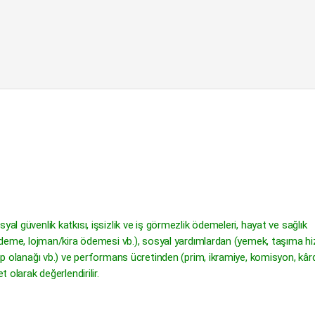
al güvenlik katkısı, işsizlik ve iş görmezlik ödemeleri, hayat ve sağlık
n ödeme, lojman/kira ödemesi vb.), sosyal yardımlardan (yemek, taşıma hi
kamp olanağı vb.) ve performans ücretinden (prim, ikramiye, komisyon, kâ
 olarak değerlendirilir.