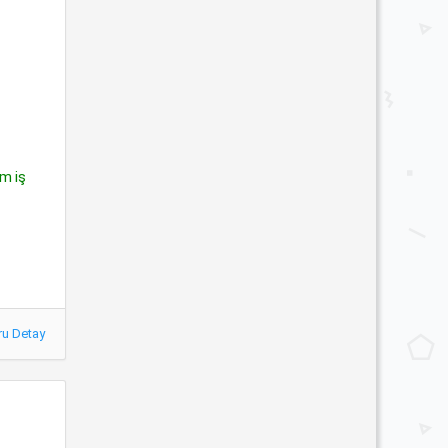
im iş
ru Detay