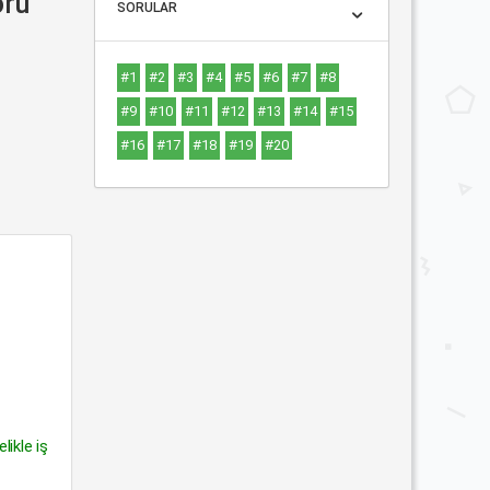
oru
SORULAR
#1
#2
#3
#4
#5
#6
#7
#8
#9
#10
#11
#12
#13
#14
#15
#16
#17
#18
#19
#20
ikle iş