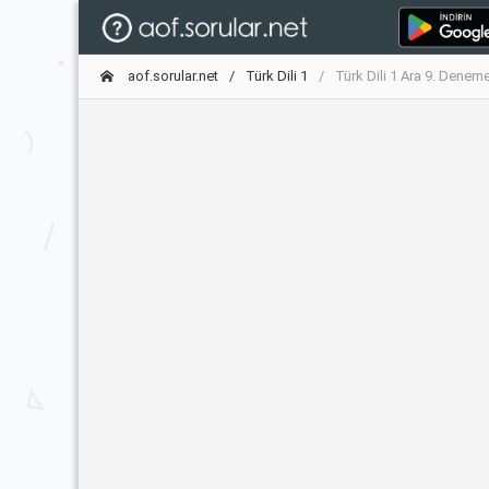
aof.sorular.net
Türk Dili 1
Türk Dili 1 Ara 9. Denem