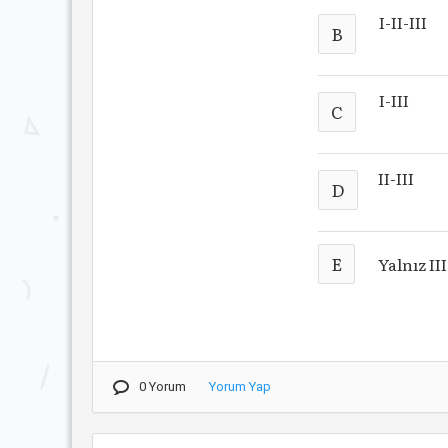
I-II-III
B
I-III
C
II-III
D
E
Yalnız III
0 Yorum
Yorum Yap