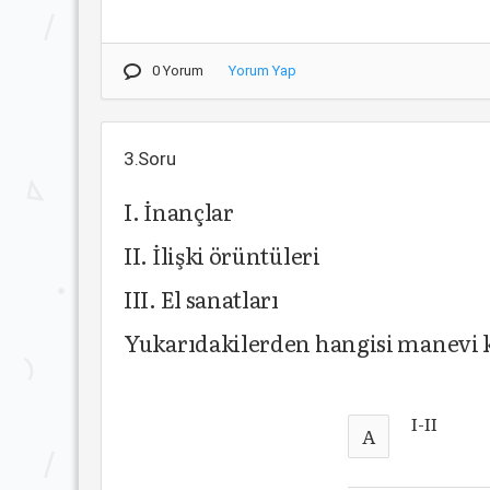
0 Yorum
Yorum Yap
3.Soru
I. İnançlar
II. İlişki örüntüleri
III. El sanatları
Yukarıdakilerden hangisi manevi kü
I-II
A