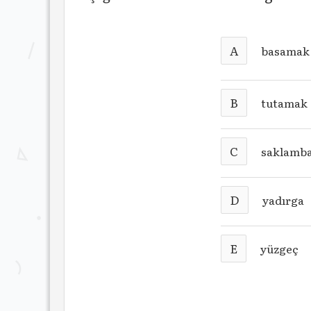
A
basama
B
tutamak
C
saklamb
D
yadırga
E
yüzgeç