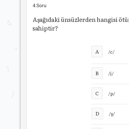
4.Soru
Aşağıdaki ünsüzlerden hangisi ötüml
sahiptir?
A
/c/
B
/j/
C
/p/
D
/ş/