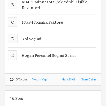
MMPI-Minnesota Çok Yönlü Kişilik
B
Envanteri
C
16 PF-16 Kişilik Faktörü
D
Yol Seçimi
E
Hogan Personel Seçimi Serisi
0 Yorum
Yorum Yap
Hata Bildir
Soru Detay
16.Soru