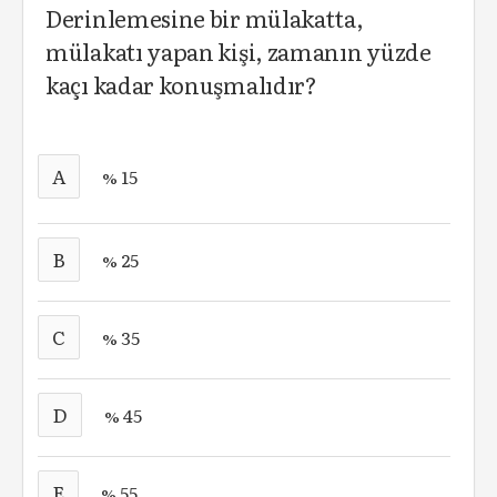
Derinlemesine bir mülakatta,
mülakatı yapan kişi, zamanın yüzde
kaçı kadar konuşmalıdır?
A
% 15
B
% 25
C
% 35
D
% 45
E
% 55