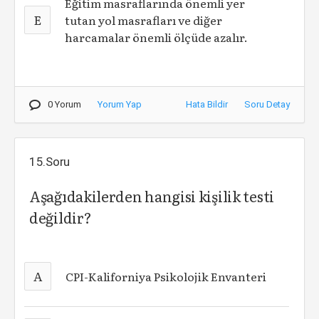
Eğitim masraflarında önemli yer
E
tutan yol masrafları ve diğer
harcamalar önemli ölçüde azalır.
0 Yorum
Yorum Yap
Hata Bildir
Soru Detay
15.Soru
Aşağıdakilerden hangisi kişilik testi
değildir?
A
CPI-Kaliforniya Psikolojik Envanteri