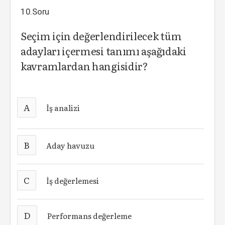
10.Soru
Seçim için değerlendirilecek tüm
adayları içermesi tanımı aşağıdaki
kavramlardan hangisidir?
A
İş analizi
B
Aday havuzu
C
İş değerlemesi
D
Performans değerleme