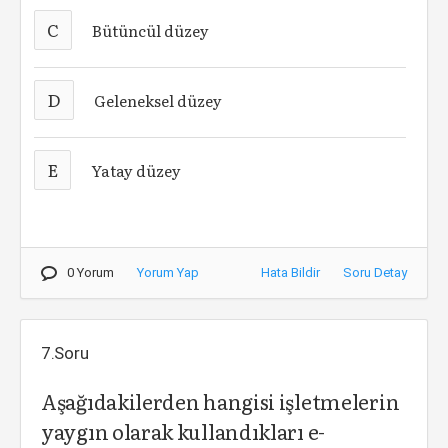
C
Bütüncül düzey
D
Geleneksel düzey
E
Yatay düzey
0 Yorum
Yorum Yap
Hata Bildir
Soru Detay
7.Soru
Aşağıdakilerden hangisi işletmelerin
yaygın olarak kullandıkları e-