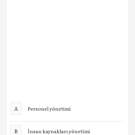
A
Personel yönetimi
B
İnsan kaynakları yönetimi