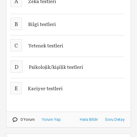
A
Zeka testleri
B
Bilgi testleri
C
Yetenek testleri
D
Psikolojik/kişilik testleri
E
Kariyer testleri
0 Yorum
Yorum Yap
Hata Bildir
Soru Detay