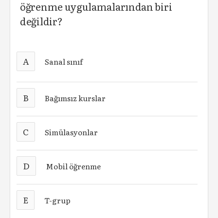
öğrenme uygulamalarından biri
değildir?
A
Sanal sınıf
B
Bağımsız kurslar
C
Simülasyonlar
D
Mobil öğrenme
E
T-grup