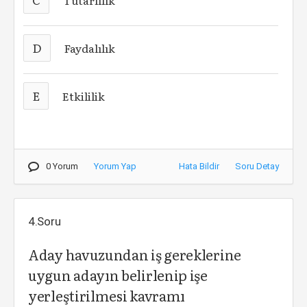
Tutarlılık
D
Faydalılık
E
Etkililik
0 Yorum
Yorum Yap
Hata Bildir
Soru Detay
4.Soru
Aday havuzundan iş gereklerine
uygun adayın belirlenip işe
yerleştirilmesi kavramı