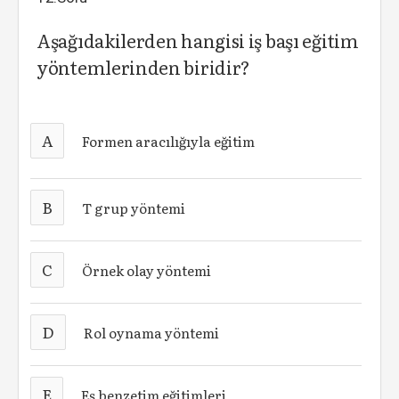
Aşağıdakilerden hangisi iş başı eğitim
yöntemlerinden biridir?
A
Formen aracılığıyla eğitim
B
T grup yöntemi
C
Örnek olay yöntemi
D
Rol oynama yöntemi
E
Eş benzetim eğitimleri