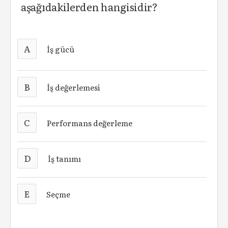
aşağıdakilerden hangisidir?
A
İş gücü
B
İş değerlemesi
C
Performans değerleme
D
İş tanımı
E
Seçme