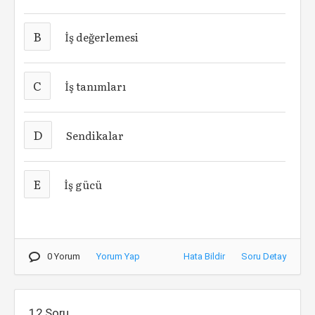
B
İş değerlemesi
C
İş tanımları
D
Sendikalar
E
İş gücü
0 Yorum
Yorum Yap
Hata Bildir
Soru Detay
12.Soru