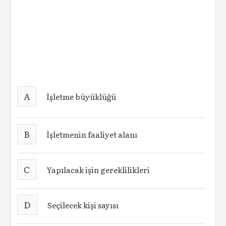
A
İşletme büyüklüğü
B
İşletmenin faaliyet alanı
C
Yapılacak işin gereklilikleri
D
Seçilecek kişi sayısı