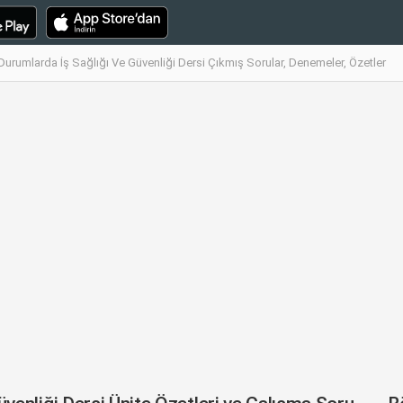
 Durumlarda İş Sağlığı Ve Güvenliği Dersi Çıkmış Sorular, Denemeler, Özetler