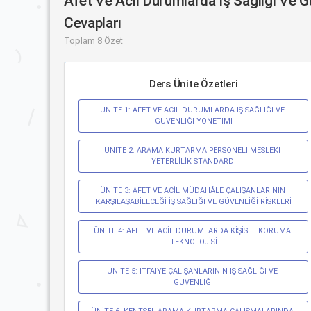
Afet Ve Acil Durumlarda İş Sağlığı Ve G
Cevapları
Toplam 8 Özet
Ders Ünite Özetleri
ÜNİTE 1: AFET VE ACİL DURUMLARDA İŞ SAĞLIĞI VE 
GÜVENLİĞİ YÖNETİMİ
ÜNİTE 2: ARAMA KURTARMA PERSONELİ MESLEKİ 
YETERLİLİK STANDARDI
ÜNİTE 3: AFET VE ACİL MÜDAHÂLE ÇALIŞANLARININ 
KARŞILAŞABİLECEĞİ İŞ SAĞLIĞI VE GÜVENLİĞİ RİSKLERİ
ÜNİTE 4: AFET VE ACİL DURUMLARDA KİŞİSEL KORUMA 
TEKNOLOJİSİ
ÜNİTE 5: İTFAİYE ÇALIŞANLARININ İŞ SAĞLIĞI VE 
GÜVENLİĞİ