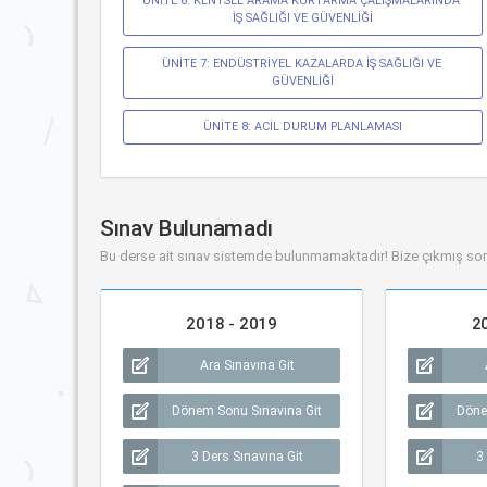
ÜNİTE 6: KENTSEL ARAMA KURTARMA ÇALIŞMALARINDA 
İŞ SAĞLIĞI VE GÜVENLİĞİ
ÜNİTE 7: ENDÜSTRİYEL KAZALARDA İŞ SAĞLIĞI VE 
GÜVENLİĞİ
ÜNİTE 8: ACİL DURUM PLANLAMASI
Sınav Bulunamadı
Bu derse ait sınav sistemde bulunmamaktadır! Bize çıkmış sor
2018 - 2019
2
Ara Sınavına Git
Dönem Sonu Sınavına Git
Döne
3 Ders Sınavına Git
3