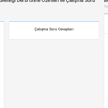
üvenliği Dersi Ünite Özetleri ve Çalışma Soru
B
To
Çalışma Soru Cevapları