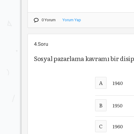
0 Yorum
Yorum Yap
4.Soru
Sosyal pazarlama kavramı bir disip
A
1940
B
1950
C
1960