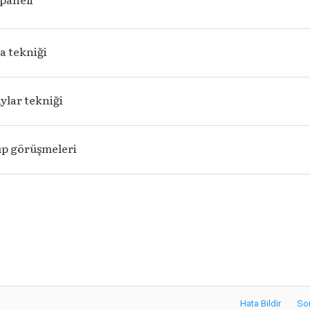
a tekniği
aylar tekniği
up görüşmeleri
Hata Bildir
So