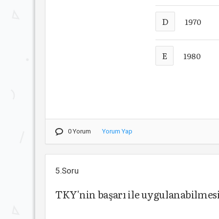
D
1970
E
1980
0 Yorum
Yorum Yap
5.Soru
TKY'nin başarı ile uygulanabilmes