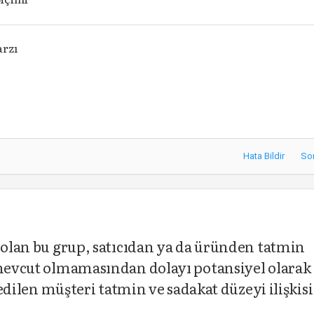
arzı
Hata Bildir
So
r olan bu grup, satıcıdan ya da üründen tatmin
 mevcut olmamasından dolayı potansiyel olarak
f edilen müşteri tatmin ve sadakat düzeyi ilişkisi