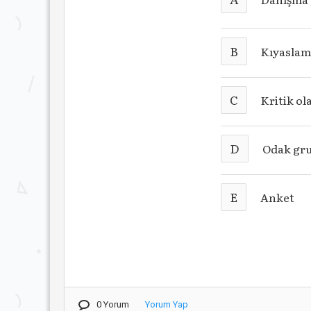
B
Kıyaslam
C
Kritik ol
D
Odak gr
E
Anket
0 Yorum
Yorum Yap