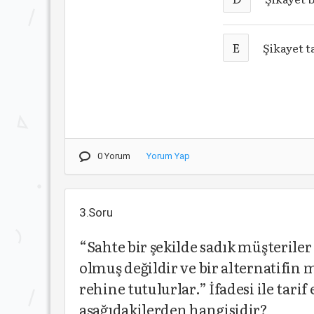
E
Şikayet t
0 Yorum
Yorum Yap
3.Soru
“Sahte bir şekilde sadık müşterile
olmuş değildir ve bir alternatifin
rehine tutulurlar.” İfadesi ile tari
aşağıdakilerden hangisidir?