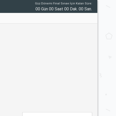
Güz Dönemi Final Sınavı İçin Kalan Süre:
00 Gün 00 Saat 00 Dak. 00 San.