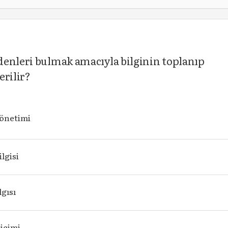
denleri bulmak amacıyla bilginin toplanıp
erilir?
yönetimi
ilgisi
lgısı
biçimi