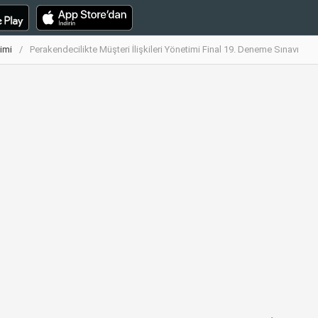
timi
Perakendecilikte Müşteri İlişkileri Yönetimi Final 19. Deneme Sınavı