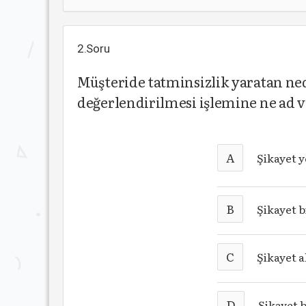
2.Soru
Müşteride tatminsizlik yaratan ne
değerlendirilmesi işlemine ne ad v
A
Şikayet 
B
Şikayet b
C
Şikayet a
D
Şikayet 