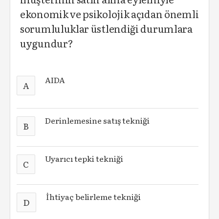
ekonomik ve psikolojik açıdan önemli
sorumluluklar üstlendiği durumlara
uygundur?
AIDA
A
Derinlemesine satış tekniği
B
Uyarıcı tepki tekniği
C
İhtiyaç belirleme tekniği
D