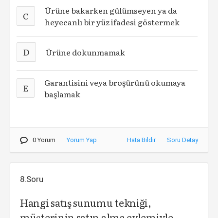
Ürüne bakarken gülümseyen ya da
C
heyecanlı bir yüz ifadesi göstermek
D
Ürüne dokunmamak
Garantisini veya broşürünü okumaya
E
başlamak
0 Yorum
Yorum Yap
Hata Bildir
Soru Detay
8.Soru
Hangi satış sunumu tekniği,
müşterinin satın alma eylemiyle