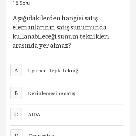
16.Soru
Aşağıdakilerden hangisi satış
elemanlarının satış sunumunda
kullanabileceği sunum teknikleri
arasında yer almaz?
A
Uyarıcı – tepki tekniği
B
Derinlemesine satış
C
AIDA
D
Grup satışı