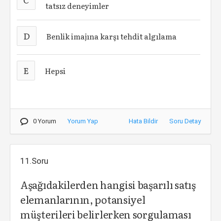
tatsız deneyimler
D
Benlik imajına karşı tehdit algılama
E
Hepsi
0 Yorum
Yorum Yap
Hata Bildir
Soru Detay
11.Soru
Aşağıdakilerden hangisi başarılı satış
elemanlarının, potansiyel
müşterileri belirlerken sorgulaması