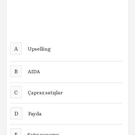
A
Upselling
B
AIDA
C
Çapraz satışlar
D
Fayda
E
Satış sunumu