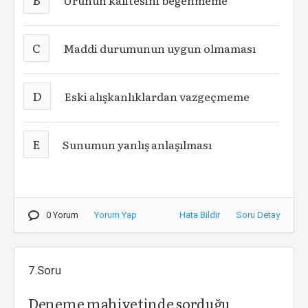
Ürünün kalitesini beğenmeme
C
Maddi durumunun uygun olmaması
D
Eski alışkanlıklardan vazgeçmeme
E
Sunumun yanlış anlaşılması
0 Yorum
Yorum Yap
Hata Bildir
Soru Detay
7.Soru
Deneme mahiyetinde sorduğu