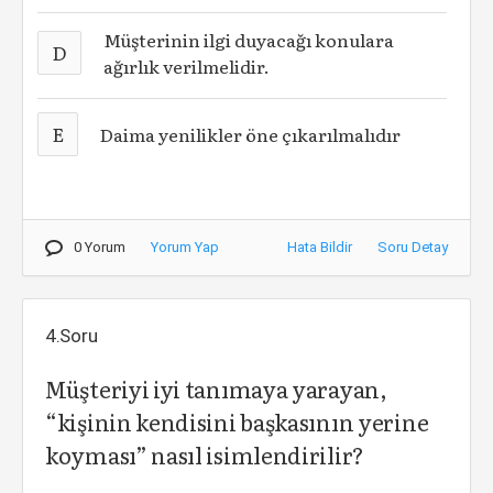
Müşterinin ilgi duyacağı konulara
D
ağırlık verilmelidir.
E
Daima yenilikler öne çıkarılmalıdır
0 Yorum
Yorum Yap
Hata Bildir
Soru Detay
4.Soru
Müşteriyi iyi tanımaya yarayan,
“kişinin kendisini başkasının yerine
koyması” nasıl isimlendirilir?