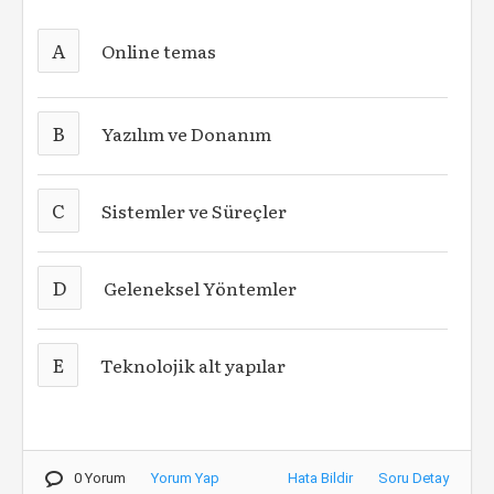
A
Online temas
B
Yazılım ve Donanım
C
Sistemler ve Süreçler
D
Geleneksel Yöntemler
E
Teknolojik alt yapılar
0 Yorum
Yorum Yap
Hata Bildir
Soru Detay