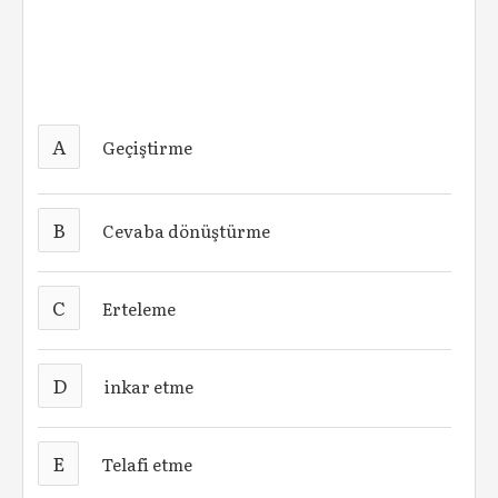
A
Geçiştirme
B
Cevaba dönüştürme
C
Erteleme
D
inkar etme
E
Telafi etme