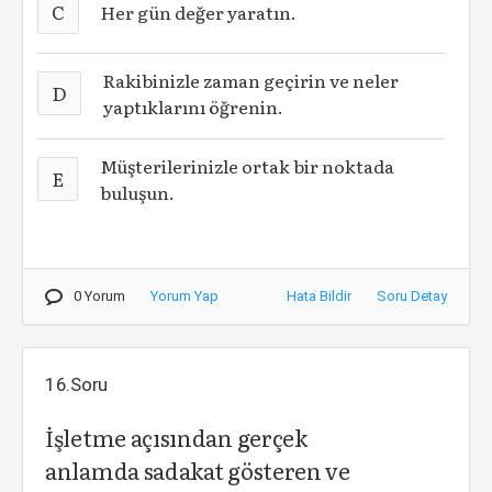
C
Her gün değer yaratın.
Rakibinizle zaman geçirin ve neler
D
yaptıklarını öğrenin.
Müşterilerinizle ortak bir noktada
E
buluşun.
0 Yorum
Yorum Yap
Hata Bildir
Soru Detay
16.Soru
İşletme açısından gerçek
anlamda sadakat gösteren ve