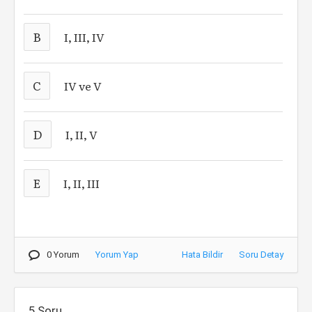
B
I, III, IV
C
IV ve V
D
I, II, V
E
I, II, III
0 Yorum
Yorum Yap
Hata Bildir
Soru Detay
5.Soru