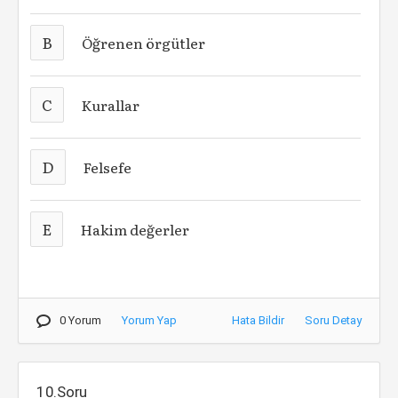
B
Öğrenen örgütler
C
Kurallar
D
Felsefe
E
Hakim değerler
0 Yorum
Yorum Yap
Hata Bildir
Soru Detay
10.Soru