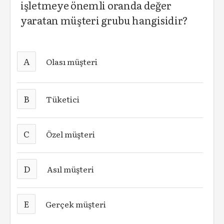
işletmeye önemli oranda değer
yaratan müşteri grubu hangisidir?
A
Olası müşteri
B
Tüketici
C
Özel müşteri
D
Asıl müşteri
E
Gerçek müşteri