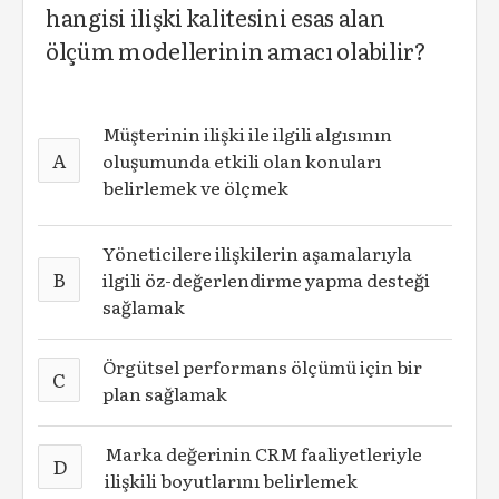
hangisi ilişki kalitesini esas alan
ölçüm modellerinin amacı olabilir?
Müşterinin ilişki ile ilgili algısının
A
oluşumunda etkili olan konuları
belirlemek ve ölçmek
Yöneticilere ilişkilerin aşamalarıyla
B
ilgili öz-değerlendirme yapma desteği
sağlamak
Örgütsel performans ölçümü için bir
C
plan sağlamak
Marka değerinin CRM faaliyetleriyle
D
ilişkili boyutlarını belirlemek