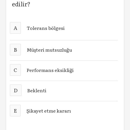
edilir?
A
Tolerans bölgesi
B
Müşteri mutsuzluğu
C
Performans eksikliği
D
Beklenti
E
Şikayet etme kararı