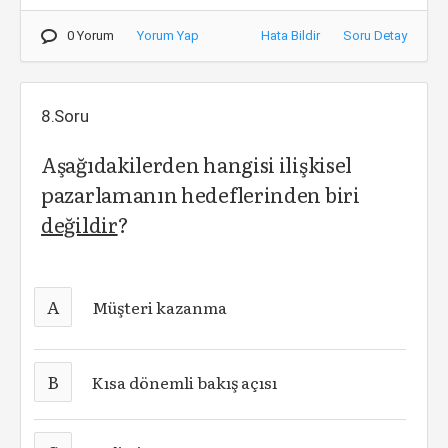
0 Yorum
Yorum Yap
Hata Bildir
Soru Detay
8.Soru
Aşağıdakilerden hangisi ilişkisel
pazarlamanın hedeflerinden biri
değildir
?
A
Müşteri kazanma
B
Kısa dönemli bakış açısı