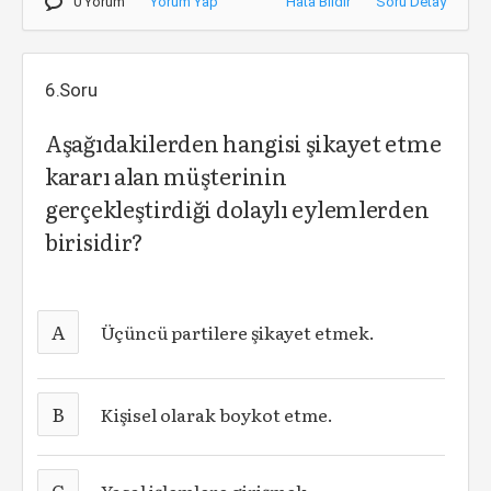
0 Yorum
Yorum Yap
Hata Bildir
Soru Detay
6.Soru
Aşağıdakilerden hangisi şikayet etme
kararı alan müşterinin
gerçekleştirdiği dolaylı eylemlerden
birisidir?
A
Üçüncü partilere şikayet etmek.
B
Kişisel olarak boykot etme.
C