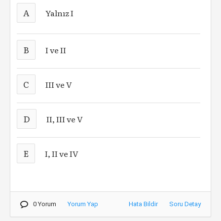
A
Yalnız I
B
I ve II
C
III ve V
D
II, III ve V
E
I, II ve IV
0 Yorum
Yorum Yap
Hata Bildir
Soru Detay