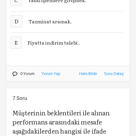
Yasal işlemlere girişmek.
D
Tazminat aramak.
E
Fiyatta indirim talebi .
0 Yorum
Yorum Yap
Hata Bildir
Soru Detay
7.Soru
Müşterinin beklentileri ile alınan
performans arasındaki mesafe
aşağıdakilerden hangisi ile ifade