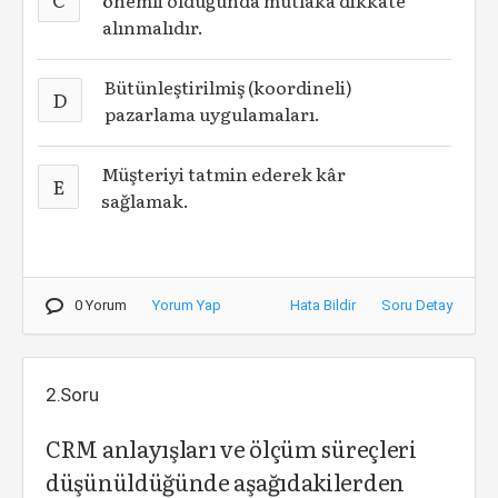
önemli olduğunda mutlaka dikkate
alınmalıdır.
Bütünleştirilmiş (koordineli)
D
pazarlama uygulamaları.
Müşteriyi tatmin ederek kâr
E
sağlamak.
0 Yorum
Yorum Yap
Hata Bildir
Soru Detay
2.Soru
CRM anlayışları ve ölçüm süreçleri
düşünüldüğünde aşağıdakilerden