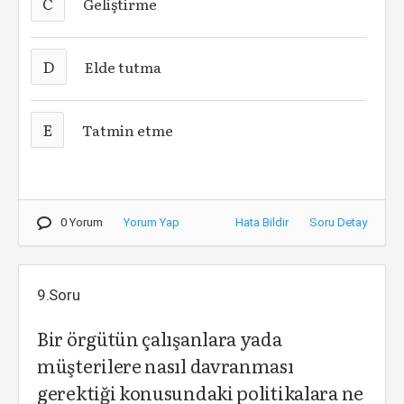
C
Geliştirme
D
Elde tutma
E
Tatmin etme
0 Yorum
Yorum Yap
Hata Bildir
Soru Detay
9.Soru
Bir örgütün çalışanlara yada
müşterilere nasıl davranması
gerektiği konusundaki politikalara ne