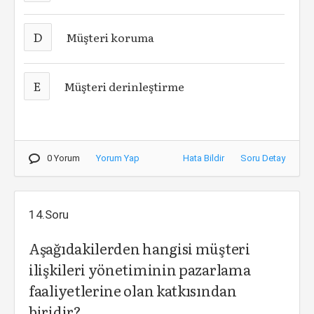
D
Müşteri koruma
E
Müşteri derinleştirme
0 Yorum
Yorum Yap
Hata Bildir
Soru Detay
14.Soru
Aşağıdakilerden hangisi müşteri
ilişkileri yönetiminin pazarlama
faaliyetlerine olan katkısından
biridir?