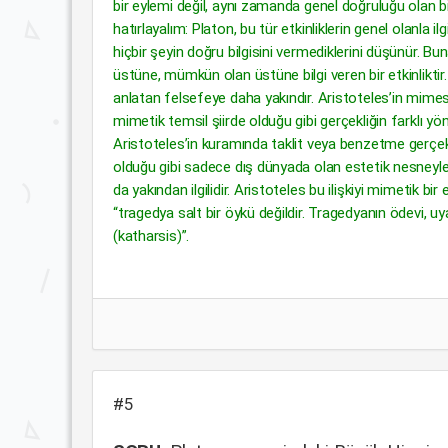
bir eylemi değil, aynı zamanda genel doğruluğu olan bir
hatırlayalım: Platon, bu tür etkinliklerin genel olanla ilg
hiçbir şeyin doğru bilgisini vermediklerini düşünür. Bu
üstüne, mümkün olan üstüne bilgi veren bir etkinliktir.
anlatan felsefeye daha yakındır. Aristoteles’in mimes
mimetik temsil şiirde olduğu gibi gerçekliğin farklı yö
Aristoteles’in kuramında taklit veya benzetme gerçekli
olduğu gibi sadece dış dünyada olan estetik nesneyle 
da yakından ilgilidir. Aristoteles bu ilişkiyi mimetik bir
“tragedya salt bir öykü değildir. Tragedyanın ödevi, u
(katharsis)”.
#5