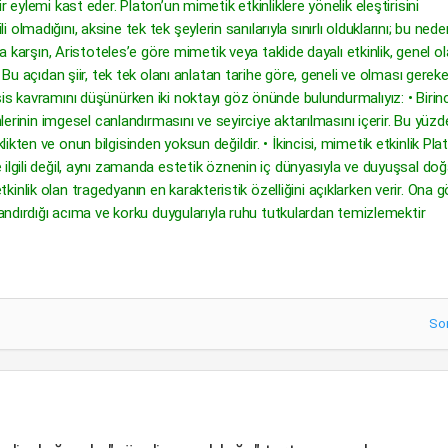
 eylemi kast eder. Platon’un mimetik etkinliklere yönelik eleştirisini
ili olmadığını, aksine tek tek şeylerin sanılarıyla sınırlı olduklarını; bu nede
na karşın, Aristoteles’e göre mimetik veya taklide dayalı etkinlik, genel o
 Bu açıdan şiir, tek tek olanı anlatan tarihe göre, geneli ve olması gereke
is kavramını düşünürken iki noktayı göz önünde bulundurmalıyız: • Birinc
nlerinin imgesel canlandırmasını ve seyirciye aktarılmasını içerir. Bu yüz
kten ve onun bilgisinden yoksun değildir. • İkincisi, mimetik etkinlik Pla
ilgili değil, aynı zamanda estetik öznenin iç dünyasıyla ve duyuşsal doğ
 etkinlik olan tragedyanın en karakteristik özelliğini açıklarken verir. Ona g
yandırdığı acıma ve korku duygularıyla ruhu tutkulardan temizlemektir
So