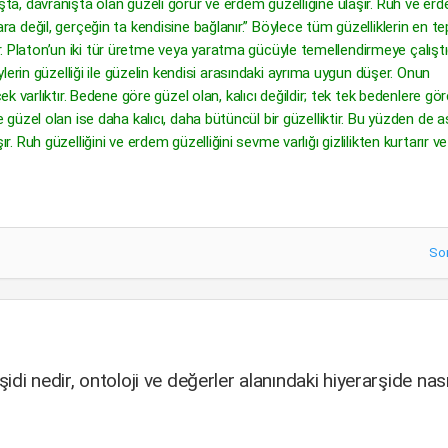
ayışta, davranışta olan güzeli görür ve erdem güzelliğine ulaşır. Ruh ve er
klara değil, gerçeğin ta kendisine bağlanır.” Böylece tüm güzelliklerin en t
ır. Platon’un iki tür üretme veya yaratma gücüyle temellendirmeye çalıştı
erin güzelliği ile güzelin kendisi arasındaki ayrıma uygun düşer. Onun
 varlıktır. Bedene göre güzel olan, kalıcı değildir; tek tek bedenlere gör
öre güzel olan ise daha kalıcı, daha bütüncül bir güzelliktir. Bu yüzden de a
şır. Ruh güzelliğini ve erdem güzelliğini sevme varlığı gizlilikten kurtarır ve
So
şidi nedir, ontoloji ve değerler alanındaki hiyerarşide nası