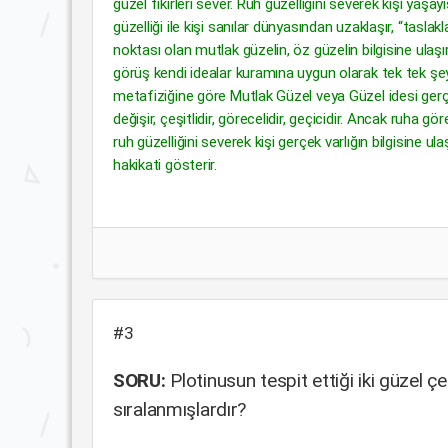
güzel fikirleri sever. Ruh güzelliğini severek kişi yaş
güzelliği ile kişi sanılar dünyasından uzaklaşır, “tasla
noktası olan mutlak güzelin, öz güzelin bilgisine ulaş
görüş kendi idealar kuramına uygun olarak tek tek şeyl
metafiziğine göre Mutlak Güzel veya Güzel idesi gerçek
değişir, çeşitlidir, görecelidir, geçicidir. Ancak ruha g
ruh güzelliğini severek kişi gerçek varlığın bilgisine ula
hakikati gösterir.
#3
SORU:
Plotinusun tespit ettiği iki güzel çe
sıralanmışlardır?