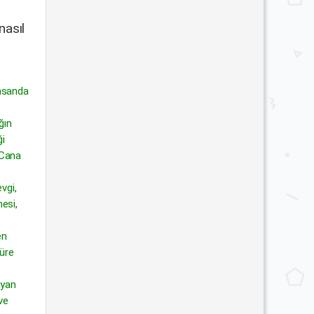
nasıl
insanda
ğın
ği
 Cana
vgi,
nesi,
en
süre
ayan
ve