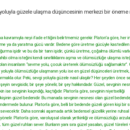
 yoluyla güzele ulaşma düşüncesinin merkezi bir öneme 
 kavramıyla neyi ifade ettiğini belirtmemiz gerekir. Platon’a göre, her 
tme ya da yaratma gücü vardır: Bedene göre üretme gücüyle kastedilen
ğurma işidir ve bu da bir tanrı işidir; çünkü üretme, çoğalma ölümlü varlı
bi olma isteğini kendi sınırlılıklarını aşma ve ölümsüzlüğe ulaşma iste
olan insanların “sevme yolu, çocuk üreterek ölümsüzlüğü sağlamaktır”.
h yoluyla ölümsüzlüğe ulaşmanın yolu ise en güzel düşünceleri üretmek,
rmakla olur. Peki, sevgi yoluyla güzele nasıl ulaşılır? Her şeyden önce se
 şeyin sevgisidir, bir şeye yönelir, bir şey hakkındadır. Güzel, sevginin nes
n ise sevginin kaçındığı, kaçtığıdır. Platon’a göre, sevginin niyetselliği
 bir kişinin güzel bedenidir. Bu manada sevginin nesnesi olan güzel bedend
rmede bulunur. Platon’a göre, belli bir bedende güzeli gören kişi bir 
sevecektir. Daha sonraki aşamada artık bedensel güzellik yerine ruhsal
önelir. Platon’a göre, varoluşsal olarak yetkinliği ve ölümsüzlüğü arzul
, tüm güzel ruhları sever. Bunların yanı sıra güzel yasaları, güzel töreleri 