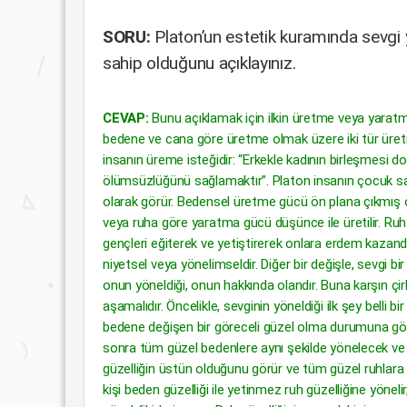
SORU:
Platon’un estetik kuramında sevgi
sahip olduğunu açıklayınız.
CEVAP:
Bunu açıklamak için ilkin üretme veya yaratma
bedene ve cana göre üretme olmak üzere iki tür üre
insanın üreme isteğidir: “Erkekle kadının birleşmesi do
ölümsüzlüğünü sağlamaktır”. Platon insanın çocuk sahi
olarak görür. Bedensel üretme gücü ön plana çıkmış 
veya ruha göre yaratma gücü düşünce ile üretilir. Ru
gençleri eğiterek ve yetiştirerek onlara erdem kazandı
niyetsel veya yönelimseldir. Diğer bir değişle, sevgi bir
onun yöneldiği, onun hakkında olandır. Buna karşın çirki
aşamalıdır. Öncelikle, sevginin yöneldiği ilk şey belli
bedene değişen bir göreceli güzel olma durumuna gönde
sonra tüm güzel bedenlere aynı şekilde yönelecek ve 
güzelliğin üstün olduğunu görür ve tüm güzel ruhlara y
kişi beden güzelliği ile yetinmez ruh güzelliğine yönelir