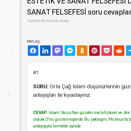
ESTETİK VE SANAT FELSEFESİ 
SANAT FELSEFESİ soru cevaplar
Toplam 64 Soru & Cevap
PAYLAŞ:
#1
SORU:
Orta Çağ İslam düşünürlerinin güzel
anlayışları ile kıyaslayınız.
CEVAP:
İslam filozofları güzelin metafiziksel ve dini 
olarak O’nu göstermişlerdir. Bu yaklaşım, Plotinus’la 
anlayışıyla temelde aynıdır.