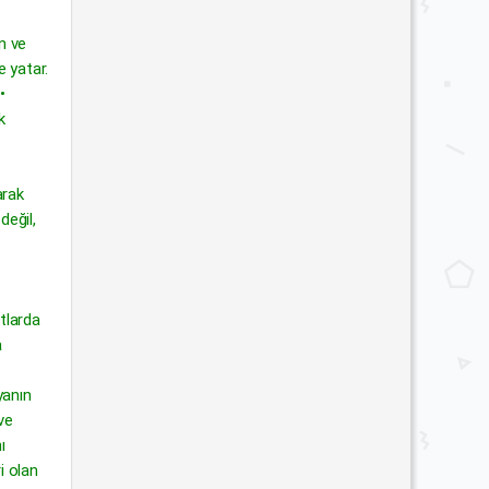
n ve
e yatar.
•
k
arak
değil,
atlarda
a
yanın
ve
ı
i olan