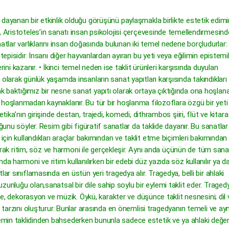
 dayanan bir etkinlik olduğu görüşünü paylaşmakla birlikte estetik edimi
, Aristoteles’in sanatı insan psikolojisi çerçevesinde temellendirmesind
atlar varlıklarını insan doğasında bulunan iki temel nedene borçludurlar: 
tepisidir. İnsanı diğer hayvanlardan ayıran bu yeti veya eğilimin epistemi
erini kazanır. • İkinci temel neden ise taklit ürünleri karşısında duyulan
olarak günlük yaşamda insanların sanat yapıtları karşısında takındıkları
 baktığımız bir nesne sanat yapıtı olarak ortaya çıktığında ona hoşlan
hoşlanmadan kaynaklanır. Bu tür bir hoşlanma filozoflara özgü bir yeti 
tika’nın girişinde destan, trajedi, komedi, dithrambos şiiri, flüt ve kitara
ğunu söyler. Resim gibi figüratif sanatlar da taklide dayanır. Bu sanatlar
için kullandıkları araçlar bakımından ve taklit etme biçimleri bakımından
olarak ritim, söz ve harmoni ile gerçekleşir. Aynı anda üçünün de tüm san
a harmoni ve ritim kullanılırken bir edebi düz yazıda söz kullanılır ya d
ar sınıflamasında en üstün yeri tragedya alır. Tragedya, belli bir ahlaki
bir uzunluğu olan,sanatsal bir dile sahip soylu bir eylemi taklit eder. Traged
nce, dekorasyon ve müzik. Öykü, karakter ve düşünce taklit nesnesini; dil 
t tarzını oluşturur. Bunlar arasında en önemlisi tragedyanın temeli ve ayn
min taklidinden bahsederken bununla sadece estetik ve ya ahlaki değer