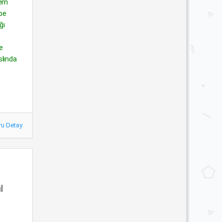
dem
epe
ğı
e
slında
ru Detay
l