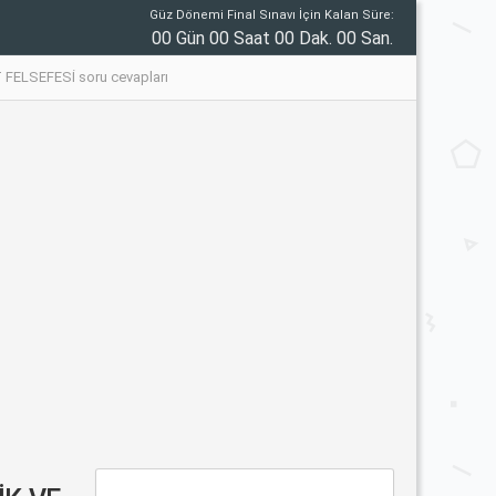
Güz Dönemi Final Sınavı İçin Kalan Süre:
00 Gün 00 Saat 00 Dak. 00 San.
ELSEFESİ soru cevapları