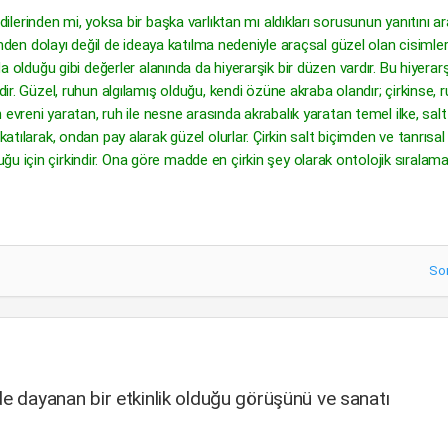
ndilerinden mi, yoksa bir başka varlıktan mı aldıkları sorusunun yanıtını a
rinden dolayı değil de ideaya katılma nedeniyle araçsal güzel olan cisimler;
da olduğu gibi değerler alanında da hiyerarşik bir düzen vardır. Bu hiyerar
dir. Güzel, ruhun algılamış olduğu, kendi özüne akraba olandır; çirkinse, 
n evreni yaratan, ruh ile nesne arasında akrabalık yaratan temel ilke, salt
katılarak, ondan pay alarak güzel olurlar. Çirkin salt biçimden ve tanrısal
u için çirkindir. Ona göre madde en çirkin şey olarak ontolojik sıralam
So
de dayanan bir etkinlik olduğu görüşünü ve sanatı