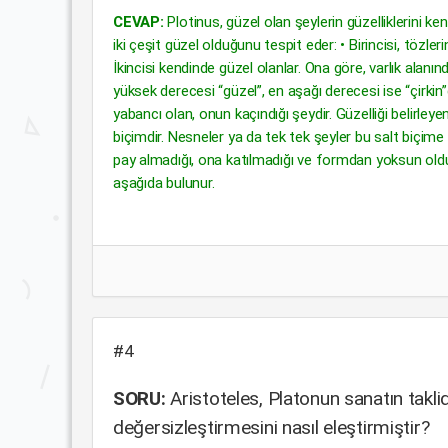
CEVAP:
Plotinus, güzel olan şeylerin güzelliklerini ke
iki çeşit güzel olduğunu tespit eder: • Birincisi, tözle
İkincisi kendinde güzel olanlar. Ona göre, varlık alanın
yüksek derecesi “güzel”, en aşağı derecesi ise “çirkin”
yabancı olan, onun kaçındığı şeydir. Güzelliği belirleye
biçimdir. Nesneler ya da tek tek şeyler bu salt biçime 
pay almadığı, ona katılmadığı ve formdan yoksun olduğ
aşağıda bulunur.
#4
SORU:
Aristoteles, Platonun sanatın takli
değersizleştirmesini nasıl eleştirmiştir?