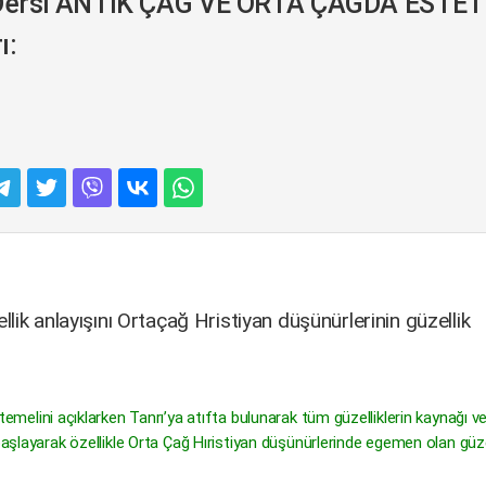
Dersi ANTİK ÇAĞ VE ORTA ÇAĞDA ESTET
ı:
lik anlayışını Ortaçağ Hristiyan düşünürlerinin güzellik
temelini açıklarken Tanrı’ya atıfta bulunarak tüm güzelliklerin kaynağı ve
başlayarak özellikle Orta Çağ Hıristiyan düşünürlerinde egemen olan güze