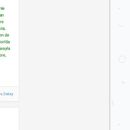
nle
lan
ni
isi,
den de
ton’da
asıyla
öre,
ru Detay