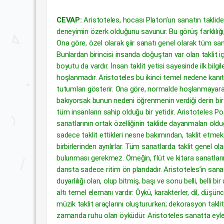
CEVAP:
Aristoteles, hocası Platon’un sanatın taklide
deneyimin özerk olduğunu savunur. Bu görüş farklılığı
Ona göre, özel olarak şiir sanatı genel olarak tüm san
Bunlardan birincisi insanda doğuştan var olan taklit iç
boyutu da vardır. İnsan taklit yetisi sayesinde ilk bilgil
hoşlanmadır. Aristoteles bu ikinci temel nedene kanıt 
tutumları gösterir. Ona göre, normalde hoşlanmayarak
bakıyorsak bunun nedeni öğrenmenin verdiği derin bir 
tüm insanların sahip olduğu bir yetidir. Aristoteles Poe
sanatlarının ortak özelliğinin taklide dayanmaları oldu
sadece taklit ettikleri nesne bakımından, taklit etmek 
birbirlerinden ayrılırlar. Tüm sanatlarda taklit genel 
bulunması gerekmez. Örneğin, flüt ve kitara sanatlarınd
dansta sadece ritim ön plandadır. Aristoteles’in sanatl
duyarlılığı olan, olup bitmiş, başı ve sonu belli, belli 
altı temel elemanı vardır: Öykü, karakterler, dil, düşü
müzik taklit araçlarını oluştururken; dekorasyon takli
zamanda ruhu olan öyküdür. Aristoteles sanatta eyle