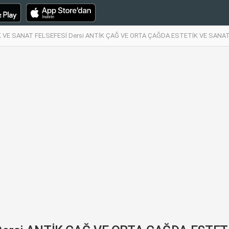
 VE SANAT FELSEFESİ Dersi ANTİK ÇAĞ VE ORTA ÇAĞDA ESTETİK VE SANAT F