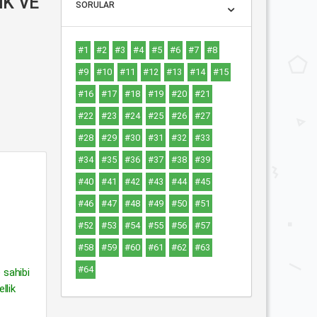
İK VE
SORULAR
#1
#2
#3
#4
#5
#6
#7
#8
#9
#10
#11
#12
#13
#14
#15
#16
#17
#18
#19
#20
#21
#22
#23
#24
#25
#26
#27
#28
#29
#30
#31
#32
#33
#34
#35
#36
#37
#38
#39
#40
#41
#42
#43
#44
#45
#46
#47
#48
#49
#50
#51
#52
#53
#54
#55
#56
#57
#58
#59
#60
#61
#62
#63
#64
 sahibi
llik