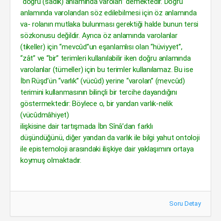
“doğru (sâdık) anlamında varolan” demektedir. Doğru
anlamında varolandan söz edilebilmesi için öz anlamında
va- rolanın mutlaka bulunması gerektiği halde bunun tersi
sözkonusu değildir. Ayrıca öz anlamında varolanlar
(tikeller) için “mevcûd”un eşanlamlısı olan “hüviyyet”,
“zât” ve “bir” terimleri kullanılabilir iken doğru anlamında
varolanlar (tümeller) için bu terimler kullanılamaz. Bu ise
İbn Rüşd’ün “varlık” (vücûd) yerine “varolan” (mevcûd)
terimini kullanmasının bilinçli bir tercihe dayandığını
göstermektedir: Böylece o, bir yandan varlık-nelik
(vücûdmâhiyet)
ilişkisine dair tartışmada İbn Sînâ’dan farklı
düşündüğünü, diğer yandan da varlık ile bilgi yahut ontoloji
ile epistemoloji arasındaki ilişkiye dair yaklaşımını ortaya
koymuş olmaktadır.
Soru Detay