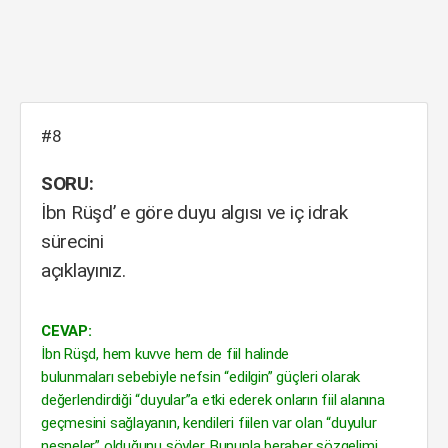
#8
SORU:
İbn Rüşd’ e göre duyu algısı ve iç idrak
sürecini
açıklayınız.
CEVAP:
İbn Rüşd, hem kuvve hem de fiil halinde
bulunmaları sebebiyle nefsin “edilgin” güçleri olarak
değerlendirdiği “duyular”a etki ederek onların fiil alanına
geçmesini sağlayanın, kendileri fiilen var olan “duyulur
nesneler” olduğunu söyler. Bununla beraber sözgelimi