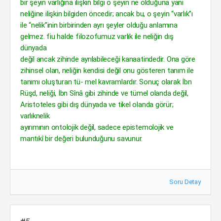
bir şeyin varlığına ilişkin bilgi o şeyin ne olduğuna yani
neliğine ilişkin bilgiden öncedir; ancak bu, o şeyin “varlık”ı
ile “nelik”inin birbirinden ayrı şeyler olduğu anlamına
gelmez. fiu halde filozofumuz varlık ile neliğin dış
dünyada
değil ancak zihinde ayrılabileceği kanaatindedir. Ona göre
zihinsel olan, neliğin kendisi değil onu gösteren tanım ile
tanımı oluşturan tü- mel kavramlardır. Sonuç olarak İbn
Rüşd, neliği, İbn Sînâ gibi zihinde ve tümel olanda değil,
Aristoteles gibi dış dünyada ve tikel olanda görür;
varlıknelik
ayırımının ontolojik değil, sadece epistemolojik ve
mantıkî bir değeri bulunduğunu savunur.
Soru Detay