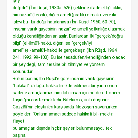
şey
değildir” (İbn Rüşd, 1980a: 526) şeklinde ifade ettiği aklın,
biri nazarî (teorik), diğeri amelî (pratik) olmak üzere iki
işlevi bu- lunduğu hatırlanırsa (İbn Rüşd, 1950: 60-70),
insanın varlık gayesinin, nazarî ve amelî yetkinliğe ulaşmak
olduğu kendiliğinden anlaşılır. Bunlardan ilki “gerçek/doğru
bilgi” (el-ilmü’l-hakk), diğeri ise “gerçek/iyi
amel” (el-amelü’l-hakk) ile gerçekleşir. (İbn Rüşd, 1964:
241; 1992: 99-100): Bu ise tesadüfen/kendiliğinden olacak
bir şey değil, tam tersine bir zihniyet ve yöntem
sorunudur.
Bütün bunlar, İbn Rüşd’e göre insanın varlık gayesinin
“hakikat” olduğu; hakikatin elde edilmesi bir yana onun
sadece amaçlanmasının dahi insan için ne den- li önem
taşıdığını göstermektedir. Nitekim o, ünlü düşünür
Gazzâlî’nin eleştirileri karşısında filozoşarı savunurken
şöyle der: “Onların amacı sadece hakikati bil- mektir.
fiayet
bu amaçları dışında hiçbir şeyleri bulunmasaydı, tek
başına