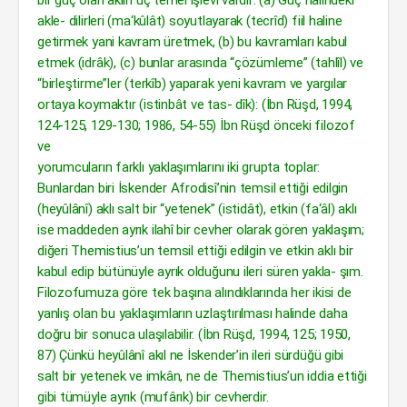
bir güç olan aklın üç temel işlevi vardır: (a) Güç halindeki
akle- dilirleri (ma‘kûlât) soyutlayarak (tecrîd) fiil haline
getirmek yani kavram üretmek, (b) bu kavramları kabul
etmek (idrâk), (c) bunlar arasında “çözümleme” (tahlîl) ve
“birleştirme”ler (terkîb) yaparak yeni kavram ve yargılar
ortaya koymaktır (istinbât ve tas- dîk): (İbn Rüşd, 1994,
124-125, 129-130; 1986, 54-55) İbn Rüşd önceki filozof
ve
yorumcuların farklı yaklaşımlarını iki grupta toplar:
Bunlardan biri İskender Afrodisî’nin temsil ettiği edilgin
(heyûlânî) aklı salt bir “yetenek” (istidât), etkin (fa‘âl) aklı
ise maddeden ayrık ilahî bir cevher olarak gören yaklaşım;
diğeri Themistius’un temsil ettiği edilgin ve etkin aklı bir
kabul edip bütünüyle ayrık olduğunu ileri süren yakla- şım.
Filozofumuza göre tek başına alındıklarında her ikisi de
yanlış olan bu yaklaşımların uzlaştırılması halinde daha
doğru bir sonuca ulaşılabilir. (İbn Rüşd, 1994, 125; 1950,
87) Çünkü heyûlânî akıl ne İskender’in ileri sürdüğü gibi
salt bir yetenek ve imkân, ne de Themistius’un iddia ettiği
gibi tümüyle ayrık (mufârık) bir cevherdir.