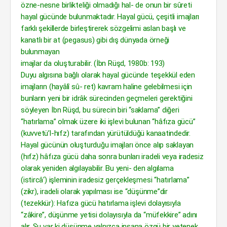
özne-nesne birlikteliği olmadığı hal- de onun bir sûreti
hayal gücünde bulunmaktadır. Hayal gücü, çeşitli imajları
farklı şekillerde birleştirerek sözgelimi aslan başlı ve
kanatlı bir at (pegasus) gibi dış dünyada örneği
bulunmayan
imajlar da oluşturabilir. (İbn Rüşd, 1980b: 193)
Duyu algısına bağlı olarak hayal gücünde teşekkül eden
imajların (hayâlî sû- ret) kavram haline gelebilmesi için
bunların yeni bir idrâk sürecinden geçmeleri gerektiğini
söyleyen İbn Rüşd, bu sürecin biri “saklama” diğeri
“hatırlama” olmak üzere iki işlevi bulunan “hâfıza gücü”
(kuvvetü’l-hıfz) tarafından yürütüldüğü kanaatindedir.
Hayal gücünün oluşturduğu imajları önce alıp saklayan
(hıfz) hâfıza gücü daha sonra bunları iradeli veya iradesiz
olarak yeniden algılayabilir. Bu yeni- den algılama
(istircâ‘) işleminin iradesiz gerçekleşmesi “hatırlama”
(zikr), iradeli olarak yapılması ise “düşünme”dir
(tezekkür): Hafıza gücü hatırlama işlevi dolayısıyla
“zâkire”, düşünme yetisi dolayısıyla da “müfekkire” adını
alır. Şu var ki düşünme yalnızca insana özgü bir yetenek