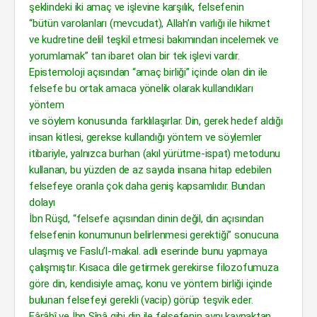
şeklindeki iki amaç ve işlevine karşılık, felsefenin
“bütün varolanları (mevcudat), Allah’ın varlığı ile hikmet
ve kudretine delil teşkil etmesi bakımından incelemek ve
yorumlamak” tan ibaret olan bir tek işlevi vardır.
Epistemoloji açısından “amaç birliği” içinde olan din ile
felsefe bu ortak amaca yönelik olarak kullandıkları
yöntem
ve söylem konusunda farklılaşırlar. Din, gerek hedef aldığı
insan kitlesi, gerekse kullandığı yöntem ve söylemler
itibariyle, yalnızca burhan (akıl yürütme-ispat) metodunu
kullanan, bu yüzden de az sayıda insana hitap edebilen
felsefeye oranla çok daha geniş kapsamlıdır. Bundan
dolayı
İbn Rüşd, “felsefe açısından dinin değil, din açısından
felsefenin konumunun belirlenmesi gerektiği” sonucuna
ulaşmış ve Faslu’l-makal. adlı eserinde bunu yapmaya
çalışmıştır. Kısaca dile getirmek gerekirse filozofumuza
göre din, kendisiyle amaç, konu ve yöntem birliği içinde
bulunan felsefeyi gerekli (vacip) görüp teşvik eder.
Fârâbî ve İbn Sînâ gibi din ile felsefenin aynı kaynaktan