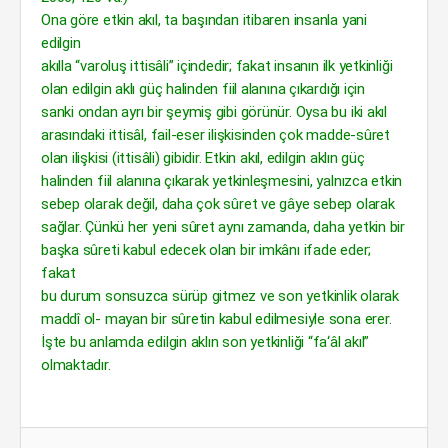
Ona göre etkin akıl, ta başından itibaren insanla yani
edilgin
akılla “varoluş ittisâli” içindedir; fakat insanın ilk yetkinliği
olan edilgin aklı güç halinden fiil alanına çıkardığı için
sanki ondan ayrı bir şeymiş gibi görünür. Oysa bu iki akıl
arasındaki ittisâl, fail-eser ilişkisinden çok madde-sûret
olan ilişkisi (ittisâli) gibidir. Etkin akıl, edilgin aklın güç
halinden fiil alanına çıkarak yetkinleşmesini, yalnızca etkin
sebep olarak değil, daha çok sûret ve gâye sebep olarak
sağlar. Çünkü her yeni sûret aynı zamanda, daha yetkin bir
başka sûreti kabul edecek olan bir imkânı ifade eder;
fakat
bu durum sonsuzca sürüp gitmez ve son yetkinlik olarak
maddî ol- mayan bir sûretin kabul edilmesiyle sona erer.
İşte bu anlamda edilgin aklın son yetkinliği “fa‘âl akıl”
olmaktadır.