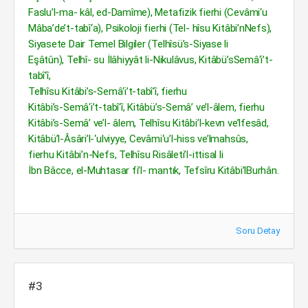
Faslu’l-ma- kâl, ed-Damîme), Metafizik fierhi (Cevâmi‘u
Mâba’de’t-tabî‘a), Psikoloji fierhi (Tel- hîsu Kitâbi’nNefs),
Siyasete Dair Temel Bilgiler (Telhîsü’s-Siyase li
Eşâtûn), Telhî- su İlâhiyyât li-Nikulâvus, Kitâbü’sSemâ‘i’t-
tabî‘î,
Telhîsu Kitâbi’s-Semâ‘i’t-tabî‘î, fierhu
Kitâbi’s-Semâ‘i’t-tabî‘î, Kitâbü’s-Semâ’ ve’l-âlem, fierhu
Kitâbi’s-Semâ’ ve’l- âlem, Telhîsu Kitâbi’l-kevn ve’lfesâd,
Kitâbü’l-Âsâri’l-‘ulviyye, Cevâmi‘u’l-hiss ve’lmahsûs,
fierhu Kitâbi’n-Nefs, Telhîsu Risâleti’l-ittisal li
İbn Bâcce, el-Muhtasar fi’l- mantık, Tefsîru Kitâbi’lBurhân.
Soru Detay
#3