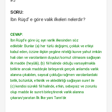
#5
SORU:
İbn Rüşd’ e göre valık ilkeleri nelerdir?
CEVAP:
İbn Rüşd’e göre üç ayrı varlık ilkesinden söz
edilebilir: Bunlar (a) her türlü değişimi, çokluk ve etkiyi
kabul eden, özüne ilişkin yegâne niteliği kuvve yahut imkân
hali olan ve varolanların duyulur/somut olmasını sağlayan
ilk madde (heyûlâ); (b) fiil halinde olduğu varsayılmakla
birlikte ancak maddeyle birleşerek gerçek anlamda varlık
alanına çıkabilen, sayısal çokluğa rağmen varolanlardaki
birlik, bütünlük, etkinlik ve akledilirliği sağlayan suret ile
(c) kendisi sürekli fiil halinde, etkin, sebepsiz ve zorunlu
olup madde ile sureti birleştirerek varlık alanına
çıkaran/yaratan İlk İlke yani Tanrı’dır.