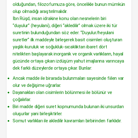
olduğundan, filozofumuza göre, öncelikle bunun mümkün
olup olmadığı araştırılmalıdır.
İbn Rüşd, insan idrakine konu olan nesnelerin biri
“duyulur” (heyulani), diğeri “akledilir” olmak üzere iki tür
suretinin bulunduğundan söz eder. “Duyulur/heyulani
suretler” ilk maddeyle birleşerek basit cisimleri oluşturan
yaşlık-kuruluk ve soğukluk-sıcaklıktan ibaret dört
nitelikten başlayarak inorganik ve organik varlıkların, hayal
gücünde ortaya çıkan izdüşüm yahut imajlarına varıncaya
dek farklı düzeylerde ortaya çıkar. Bunlar:
Ancak madde ile birarada bulunmaları sayesinde fiilen var
olur ve değişime uğrarlar.
Dayanakları olan cisimlerin bölünmesi ile bölünür ve
çoğalırlar.
Biri madde diğeri suret kopnumunda bulunan iki unsurdan
oluşurlar yani birleşiktirler.
Somut varlıkları ile akledilir kavramları birbirinden farklıdır.