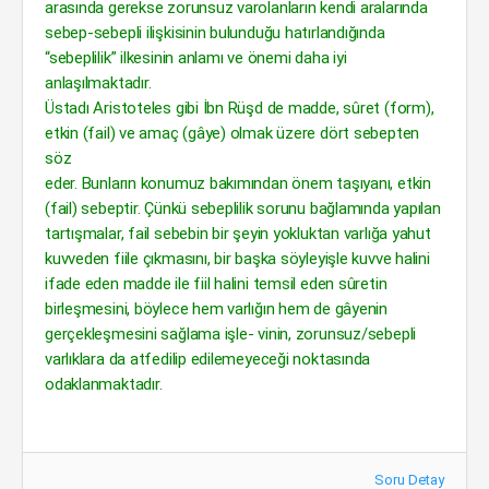
arasında gerekse zorunsuz varolanların kendi aralarında
sebep-sebepli ilişkisinin bulunduğu hatırlandığında
“sebeplilik” ilkesinin anlamı ve önemi daha iyi
anlaşılmaktadır.
Üstadı Aristoteles gibi İbn Rüşd de madde, sûret (form),
etkin (fail) ve amaç (gâye) olmak üzere dört sebepten
söz
eder. Bunların konumuz bakımından önem taşıyanı, etkin
(fail) sebeptir. Çünkü sebeplilik sorunu bağlamında yapılan
tartışmalar, fail sebebin bir şeyin yokluktan varlığa yahut
kuvveden fiile çıkmasını, bir başka söyleyişle kuvve halini
ifade eden madde ile fiil halini temsil eden sûretin
birleşmesini, böylece hem varlığın hem de gâyenin
gerçekleşmesini sağlama işle- vinin, zorunsuz/sebepli
varlıklara da atfedilip edilemeyeceği noktasında
odaklanmaktadır.
Soru Detay