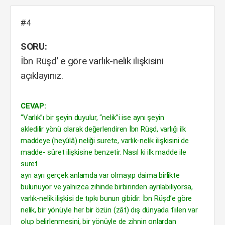
#4
SORU:
İbn Rüşd’ e göre varlık-nelik ilişkisini
açıklayınız.
CEVAP:
“Varlık”ı bir şeyin duyulur, “nelik”i ise aynı şeyin
akledilir yönü olarak değerlendiren İbn Rüşd, varlığı ilk
maddeye (heyûlâ) neliği surete, varlık-nelik ilişkisini de
madde- sûret ilişkisine benzetir. Nasıl ki ilk madde ile
suret
ayrı ayrı gerçek anlamda var olmayıp daima birlikte
bulunuyor ve yalnızca zihinde birbirinden ayrılabiliyorsa,
varlık-nelik ilişkisi de tıpkı bunun gibidir. İbn Rüşd’e göre
nelik, bir yönüyle her bir özün (zât) dış dünyada fiilen var
olup belirlenmesini, bir yönüyle de zihnin onlardan