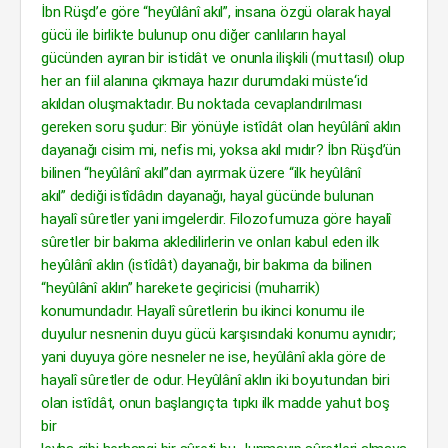
İbn Rüşd’e göre “heyûlânî akıl”, insana özgü olarak hayal
gücü ile birlikte bulunup onu diğer canlıların hayal
gücünden ayıran bir istidât ve onunla ilişkili (muttasıl) olup
her an fiil alanına çıkmaya hazır durumdaki müste‘id
akıldan oluşmaktadır. Bu noktada cevaplandırılması
gereken soru şudur: Bir yönüyle istîdât olan heyûlânî aklın
dayanağı cisim mi, nefis mi, yoksa akıl mıdır? İbn Rüşd’ün
bilinen “heyûlânî akıl”dan ayırmak üzere “ilk heyûlânî
akıl” dediği istîdâdın dayanağı, hayal gücünde bulunan
hayalî sûretler yani imgelerdir. Filozofumuza göre hayalî
sûretler bir bakıma akledilirlerin ve onları kabul eden ilk
heyûlânî aklın (istîdât) dayanağı, bir bakıma da bilinen
“heyûlânî aklın” harekete geçiricisi (muharrik)
konumundadır. Hayalî sûretlerin bu ikinci konumu ile
duyulur nesnenin duyu gücü karşısındaki konumu aynıdır;
yani duyuya göre nesneler ne ise, heyûlânî akla göre de
hayalî sûretler de odur. Heyûlânî aklın iki boyutundan biri
olan istîdât, onun başlangıçta tıpkı ilk madde yahut boş
bir