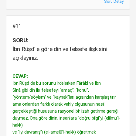
Soru Detay
#11
SORU:
İbn Rüşd’ e göre din ve felsefe ilişkisini
açıklayınız.
CEVAP:
İbn Rüşd de bu sorunu irdelerken Fârâbî ve İbn
Sînâ gibi din ile felsefeyi “amaç”, “konu”,
“yöntem/söylem” ve “kaynak”ları açısından karşılaştırır
ama onlardan farklı olarak vahiy olgusunun nasıl
gerçekleştiği hususuna rasyonel bir izah getirme gereği
duymaz. Ona göre dinin, insanlara “doğru bilgi”yi (elilmü’l-
hakk)
ve “iyi davranış”ı (el-amelü’l-hakk) öğretmek