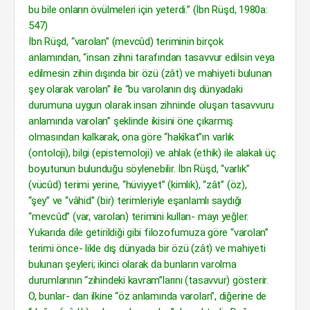
bu bile onların övülmeleri için yeterdi.” (İbn Rüşd, 1980a:
547)
İbn Rüşd, “varolan” (mevcûd) teriminin birçok
anlamından, “insan zihni tarafından tasavvur edilsin veya
edilmesin zihin dışında bir özü (zât) ve mahiyeti bulunan
şey olarak varolan” ile “bu varolanın dış dünyadaki
durumuna uygun olarak insan zihninde oluşan tasavvuru
anlamında varolan” şeklinde ikisini öne çıkarmış
olmasından kalkarak, ona göre “hakîkat”ın varlık
(ontoloji), bilgi (epistemoloji) ve ahlak (ethik) ile alakalı üç
boyutunun bulunduğu söylenebilir. İbn Rüşd, “varlık”
(vücûd) terimi yerine, “hüviyyet” (kimlik), “zât” (öz),
“şey” ve “vâhid” (bir) terimleriyle eşanlamlı saydığı
“mevcûd” (var, varolan) terimini kullan- mayı yeğler.
Yukarıda dile getirildiği gibi filozofumuza göre “varolan”
terimi önce- likle dış dünyada bir özü (zât) ve mahiyeti
bulunan şeyleri; ikinci olarak da bunların varolma
durumlarının “zihindeki kavram”larını (tasavvur) gösterir.
O, bunlar- dan ilkine “öz anlamında varolan”, diğerine de