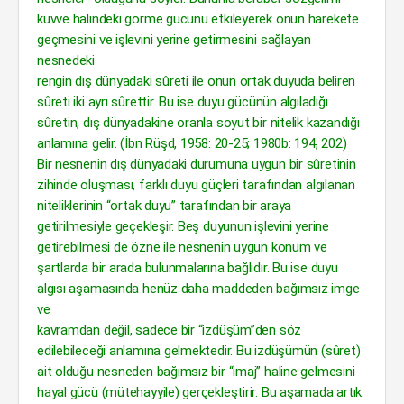
kuvve halindeki görme gücünü etkileyerek onun harekete
geçmesini ve işlevini yerine getirmesini sağlayan
nesnedeki
rengin dış dünyadaki sûreti ile onun ortak duyuda beliren
sûreti iki ayrı sûrettir. Bu ise duyu gücünün algıladığı
sûretin, dış dünyadakine oranla soyut bir nitelik kazandığı
anlamına gelir. (İbn Rüşd, 1958: 20-25; 1980b: 194, 202)
Bir nesnenin dış dünyadaki durumuna uygun bir sûretinin
zihinde oluşması, farklı duyu güçleri tarafından algılanan
niteliklerinin “ortak duyu” tarafından bir araya
getirilmesiyle geçekleşir. Beş duyunun işlevini yerine
getirebilmesi de özne ile nesnenin uygun konum ve
şartlarda bir arada bulunmalarına bağlıdır. Bu ise duyu
algısı aşamasında henüz daha maddeden bağımsız imge
ve
kavramdan değil, sadece bir “izdüşüm”den söz
edilebileceği anlamına gelmektedir. Bu izdüşümün (sûret)
ait olduğu nesneden bağımsız bir “imaj” haline gelmesini
hayal gücü (mütehayyile) gerçekleştirir. Bu aşamada artık