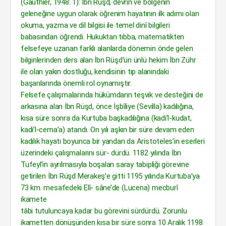
(Gauthier, 1948: 1): İbn Rüşd, devrin ve bölgenin
geleneğine uygun olarak öğrenim hayatının ilk adımı olan
okuma, yazma ve dil bilgisi ile temel dinî bilgileri
babasından öğrendi. Hukuktan tıbba, matematikten
felsefeye uzanan farklı alanlarda dönemin önde gelen
bilginlerinden ders alan İbn Rüşd’ün ünlü hekim İbn Zühr
ile olan yakın dostluğu, kendisinin tıp alanındaki
başarılarında önemli rol oynamıştır.
Felsefe çalışmalarında hükümdarın teşvik ve desteğini de
arkasına alan İbn Rüşd, önce İşbîliye (Sevilla) kadılığına,
kısa süre sonra da Kurtuba başkadılığına (kadi’l-kudat,
kadi’l-cema’a) atandı. On yılı aşkın bir süre devam eden
kadılık hayatı boyunca bir yandan da Aristoteles’in eserleri
üzerindeki çalışmalarını sür- dürdü. 1182 yılında İbn
Tufeyl’in ayrılmasıyla boşalan saray tabipliği görevine
getirilen İbn Rüşd Merakeş’e gitti 1195 yılında Kurtuba’ya
73 km. mesafedeki Elî- sâne’de (Lucena) mecburî
ikamete
tâbi tutuluncaya kadar bu görevini sürdürdü. Zorunlu
ikametten dönüşünden kısa bir süre sonra 10 Aralık 1198