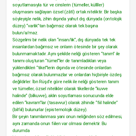
soyutlamasıyla tür ve cinslerin (tümeller, küllîler)
oluşmasını sağlayan özsel (zâtî) ortak niteliktir. Bir başka
söyleyişle nelik, zihin dışında yahut dış dünyada (ontolojik
düzey) “varlık”tan bağımsız olarak tek başına
bulun/a/maz.
Sözgelimi bir nelik olan “insan/lık”, dış dünyada tek tek
insanlardan bağımsız ve onların ötesinde bir şey olarak
bulunmamaktadır. Aynı şekilde neliği gösteren “tanım” ile
tanımı oluşturan “tümel”ler de tanımladıkları veya
yüklendikleri “tikel”lerin dışında ve ötesinde onlardan
bağımsız olarak bulunmazlar ve onlardan hiçbiriyle özdeş
değildirler. İbn Rüşd’e göre nelik ile neliği gösteren tanım
ve tümeller, özsel nitelikler olarak tikellerde “kuvve
halinde” (bilkuvve), aklın soyutlaması sonucunda elde
edilen “kavram”lar (tasavvur) olarak zihinde “fiil halinde”
(bilfiil) bulunurlar (epistemolojik düzey).
Bir şeyin tanımlanması yani onun neliğinden söz edilmesi,
aynı zamanda onun fiilen var olması demektir. Bu
durumda