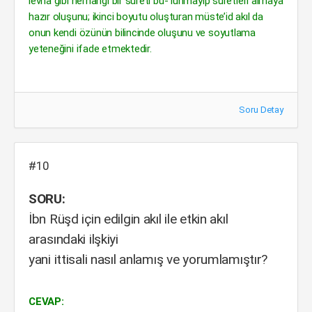
levha gibi herhangi bir sûreti bu- lunmayıp sûretleri almaya
hazır oluşunu; ikinci boyutu oluşturan müste’id akıl da
onun kendi özünün bilincinde oluşunu ve soyutlama
yeteneğini ifade etmektedir.
Soru Detay
#10
SORU:
İbn Rüşd için edilgin akıl ile etkin akıl
arasındaki ilşkiyi
yani ittisali nasıl anlamış ve yorumlamıştır?
CEVAP: