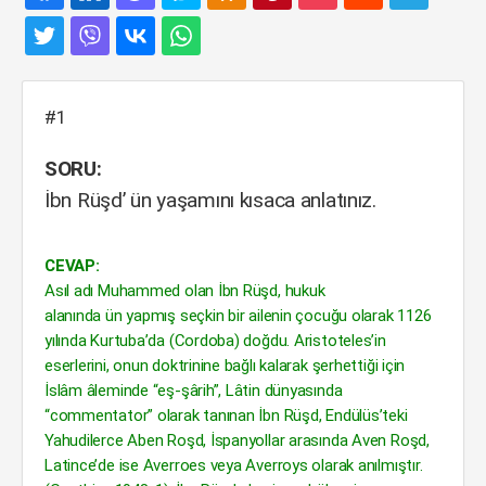
#1
SORU:
İbn Rüşd’ ün yaşamını kısaca anlatınız.
CEVAP:
Asıl adı Muhammed olan İbn Rüşd, hukuk
alanında ün yapmış seçkin bir ailenin çocuğu olarak 1126
yılında Kurtuba’da (Cordoba) doğdu. Aristoteles’in
eserlerini, onun doktrinine bağlı kalarak şerhettiği için
İslâm âleminde “eş-şârih”, Lâtin dünyasında
“commentator” olarak tanınan İbn Rüşd, Endülüs’teki
Yahudilerce Aben Roşd, İspanyollar arasında Aven Roşd,
Latince’de ise Averroes veya Averroys olarak anılmıştır.