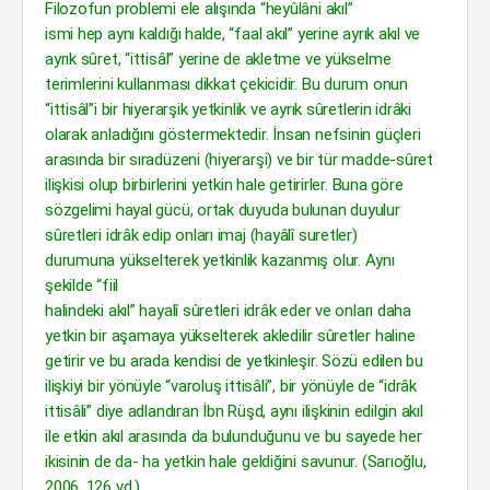
Filozofun problemi ele alışında “heyûlâni akıl”
ismi hep aynı kaldığı halde, “faal akıl” yerine ayrık akıl ve
ayrık sûret, “ittisâl” yerine de akletme ve yükselme
terimlerini kullanması dikkat çekicidir. Bu durum onun
“ittisâl”i bir hiyerarşik yetkinlik ve ayrık sûretlerin idrâki
olarak anladığını göstermektedir. İnsan nefsinin güçleri
arasında bir sıradüzeni (hiyerarşi) ve bir tür madde-sûret
ilişkisi olup birbirlerini yetkin hale getirirler. Buna göre
sözgelimi hayal gücü, ortak duyuda bulunan duyulur
sûretleri idrâk edip onları imaj (hayâlî suretler)
durumuna yükselterek yetkinlik kazanmış olur. Aynı
şekilde “fiil
halindeki akıl” hayalî sûretleri idrâk eder ve onları daha
yetkin bir aşamaya yükselterek akledilir sûretler haline
getirir ve bu arada kendisi de yetkinleşir. Sözü edilen bu
ilişkiyi bir yönüyle “varoluş ittisâli”, bir yönüyle de “idrâk
ittisâli” diye adlandıran İbn Rüşd, aynı ilişkinin edilgin akıl
ile etkin akıl arasında da bulunduğunu ve bu sayede her
ikisinin de da- ha yetkin hale geldiğini savunur. (Sarıoğlu,
2006, 126 vd.)