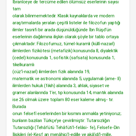
İbranîceye de tercüme edilen ölümsüz eserlerinin sayısı
tam
olarak bilinmemektedir. Klasik kaynaklarda ve modern
araştırmalarda yeralan çeşitli listeler ile filozofun yaptığı
ilimler tasnifi bir arada düşünüldüğünde İbn Rüşd’ün
eserlerinin dağılımına ilişkin olarak şöyle bir tablo ortaya
çıkmaktadır: Filozofumuz, tümel-kuramlı (küllî-nazarî)
ilimlerden fizikötesi (metafizik) konusunda 8, diyalektik
(cedel) konusunda 1, sofistik (safsata) konusunda 1;
tikelkuramlı
(cüz’î-nazarî) ilimlerden fizik alanında 19,
matematik ve astronomi alanında 5; uygulamalı (ame- lî)
ilimlerden hukuk (fıkıh) alanında 3, ahlak, siyaset ve
gramer alanlarında 1’er, tıp konusunda 14; mantık alanında
ise 26 olmak üzere toplam 80 eser kaleme almış- tır.
Burada
onun felsefî eserlerinden bir kısmını anmakla yetiniyoruz;
bunların bazıları Türkçe’ye çevirilmiştir: Tutarsızlığın
Tutarsızlığı (Tehâfütü Tehâfüti’l-felâsi- fe), Felsefe-Din
İlişkileri (el-Keşf an menâhici’l-edille ve akâ’idi’l-mille,