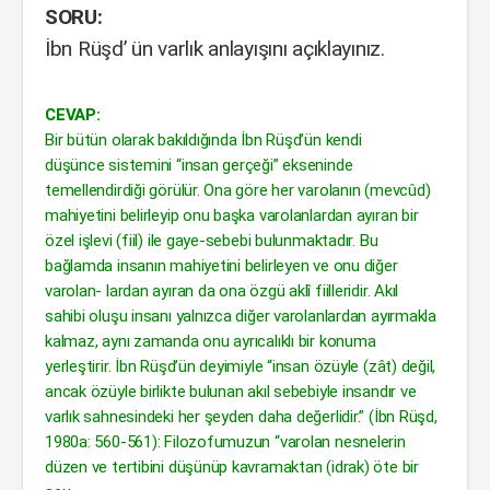
SORU:
İbn Rüşd’ ün varlık anlayışını açıklayınız.
CEVAP:
Bir bütün olarak bakıldığında İbn Rüşd’ün kendi
düşünce sistemini “insan gerçeği” ekseninde
temellendirdiği görülür. Ona göre her varolanın (mevcûd)
mahiyetini belirleyip onu başka varolanlardan ayıran bir
özel işlevi (fiil) ile gaye-sebebi bulunmaktadır. Bu
bağlamda insanın mahiyetini belirleyen ve onu diğer
varolan- lardan ayıran da ona özgü aklî fiilleridir. Akıl
sahibi oluşu insanı yalnızca diğer varolanlardan ayırmakla
kalmaz, aynı zamanda onu ayrıcalıklı bir konuma
yerleştirir. İbn Rüşd’ün deyimiyle “insan özüyle (zât) değil,
ancak özüyle birlikte bulunan akıl sebebiyle insandır ve
varlık sahnesindeki her şeyden daha değerlidir.” (İbn Rüşd,
1980a: 560-561): Filozofumuzun “varolan nesnelerin
düzen ve tertibini düşünüp kavramaktan (idrak) öte bir