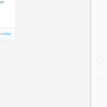
çin
ru Detay