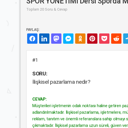
SPOR YÖNETİMİ Dersi Sporda Müşte
Toplam 20 Soru & Cevap
PAYLAŞ:
#1
SORU:
İlişkisel pazarlama nedir?
CEVAP:
Müşterileri işletmenin odak noktası haline getiren p
adlandırılmaktadır. İlişkisel pazarlama, işletmelere, m
reklam, tanıtım ve önemli referanslara sahip olmayı s
çıkmaktadır. İlişkisel pazarlama uzun süreli, güven ver