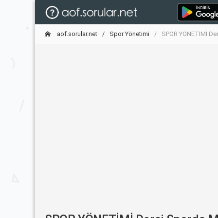
aof.sorular.net
Spor Yönetimi
SPOR YÖNETİMİ Dersi 