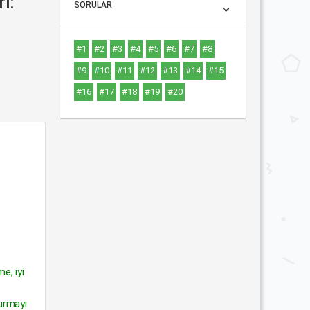
ı:
SORULAR
#1
#2
#3
#4
#5
#6
#7
#8
#9
#10
#11
#12
#13
#14
#15
#16
#17
#18
#19
#20
e, iyi
kurmayı