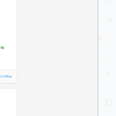
tki
ru Detay