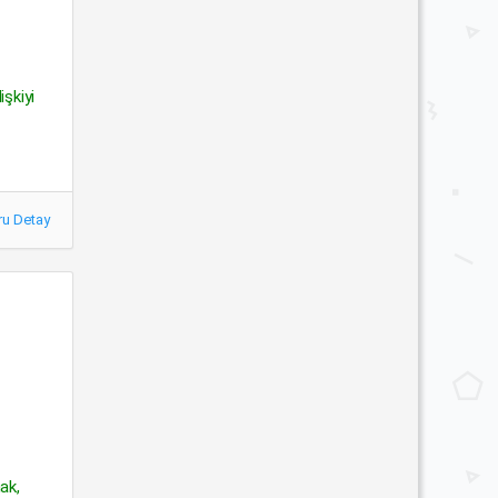
işkiyi
ru Detay
ak,