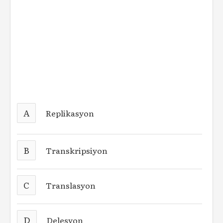
A
Replikasyon
B
Transkripsiyon
C
Translasyon
D
Delesyon