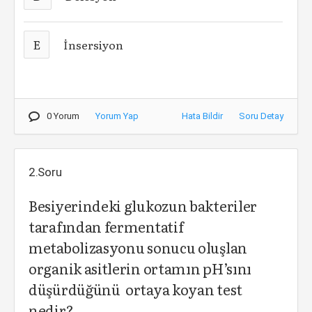
E
İnsersiyon
0 Yorum
Yorum Yap
Hata Bildir
Soru Detay
2.Soru
Besiyerindeki glukozun bakteriler
tarafından fermentatif
metabolizasyonu sonucu oluşlan
organik asitlerin ortamın pH’sını
düşürdüğünü ortaya koyan test
nedir?