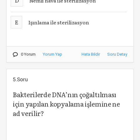
D
Nemli hava ile sterilizasyon
E
Işınlama ile sterilizasyon
0 Yorum
Yorum Yap
Hata Bildir
Soru Detay
5.Soru
Bakterilerde DNA’nın çoğaltılması
için yapılan kopyalama işlemine ne
ad verilir?