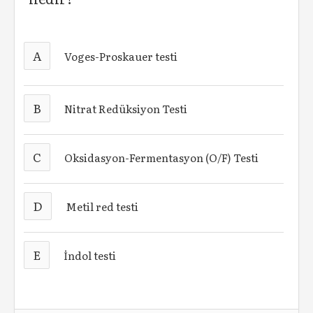
A
Voges-Proskauer testi
B
Nitrat Redüksiyon Testi
C
Oksidasyon-Fermentasyon (O/F) Testi
D
Metil red testi
E
İndol testi