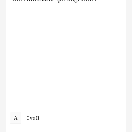
A
I ve II