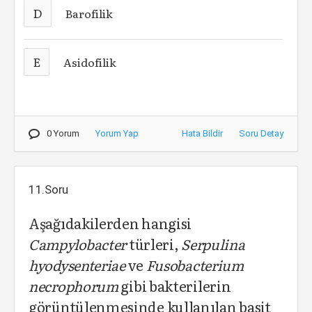
D
Barofilik
E
Asidofilik
0 Yorum
Yorum Yap
Hata Bildir
Soru Detay
11.Soru
Aşağıdakilerden hangisi
Campylobacter
türleri,
Serpulina
hyodysenteriae
ve
Fusobacterium
necrophorum
gibi bakterilerin
görüntülenmesinde kullanılan basit