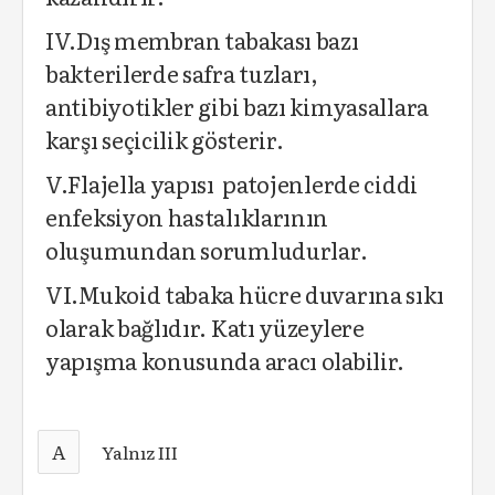
IV.Dış membran tabakası bazı
bakterilerde safra tuzları,
antibiyotikler gibi bazı kimyasallara
karşı seçicilik gösterir.
V.Flajella yapısı patojenlerde ciddi
enfeksiyon hastalıklarının
oluşumundan sorumludurlar.
VI.Mukoid tabaka hücre duvarına sıkı
olarak bağlıdır. Katı yüzeylere
yapışma konusunda aracı olabilir.
A
Yalnız III