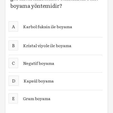
boyama yöntemidir?
A
Karbol fuksin ile boyama
B
Kristal viyole ile boyama
C
Negatif boyama
D
Kapsül boyama
E
Gram boyama