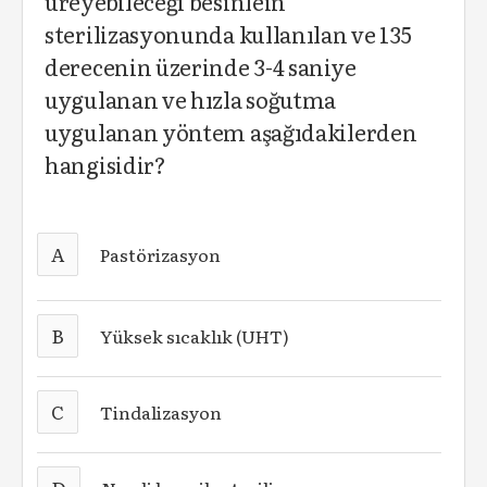
üreyebileceği besinlein
sterilizasyonunda kullanılan ve 135
derecenin üzerinde 3-4 saniye
uygulanan ve hızla soğutma
uygulanan yöntem aşağıdakilerden
hangisidir?
A
Pastörizasyon
B
Yüksek sıcaklık (UHT)
C
Tindalizasyon