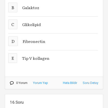
B
Galaktoz
C
Glikolipid
D
Fibronectin
E
Tip V kollagen
0 Yorum
Yorum Yap
Hata Bildir
Soru Detay
16.Soru