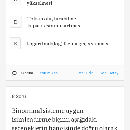
yükselmesi
Toksin oluşturabilme
D
kapasitesininin artması
E
Logaritmik(log) fazına geçiş yapması
0 Yorum
Yorum Yap
Hata Bildir
Soru Detay
8.Soru
Binominal sisteme uygun
isimlendirme biçimi aşağıdaki
seçeneklerin hangisinde doğru olarak