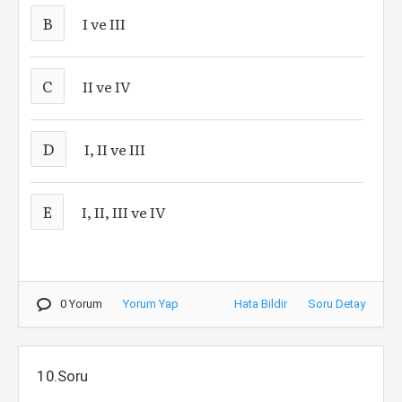
B
I ve III
C
II ve IV
D
I, II ve III
E
I, II, III ve IV
0 Yorum
Yorum Yap
Hata Bildir
Soru Detay
10.Soru