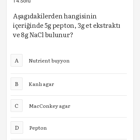
14.Soru
Aşagıdakilerden hangisinin
içeriğinde 5g pepton, 3g et ekstraktı
ve 8g NaCl bulunur?
A
Nutrient buyyon
B
Kanlı agar
C
MacConkey agar
D
Pepton