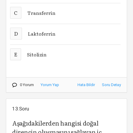
C
Transferrin
D
Laktoferrin
E
Sitolizin
0 Yorum
Yorum Yap
Hata Bildir
Soru Detay
13.Soru
Aşağıdakilerden hangisi doğal
direncin oluşmasını sağlayan iç