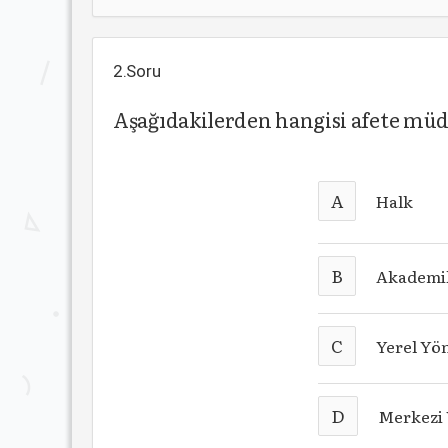
2.Soru
Aşağıdakilerden hangisi afete müd
A
Halk
B
Akademik
C
Yerel Yö
D
Merkezi