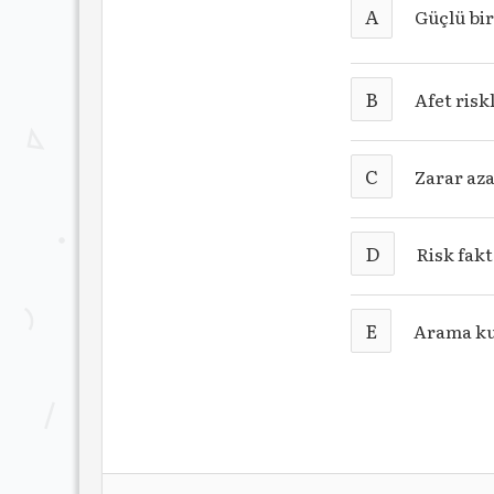
A
Güçlü bi
B
Afet ris
C
Zarar az
D
Risk fak
E
Arama ku