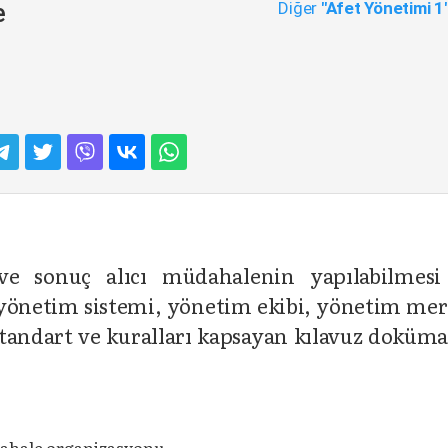
Diğer
"Afet Yönetimi 1
e
ve sonuç alıcı müda­halenin yapılabilmesi
yönetim sistemi, yönetim ekibi, yöne­tim mer
, stan­dart ve kuralları kapsayan kılavuz doküm
ahale organizasyonu