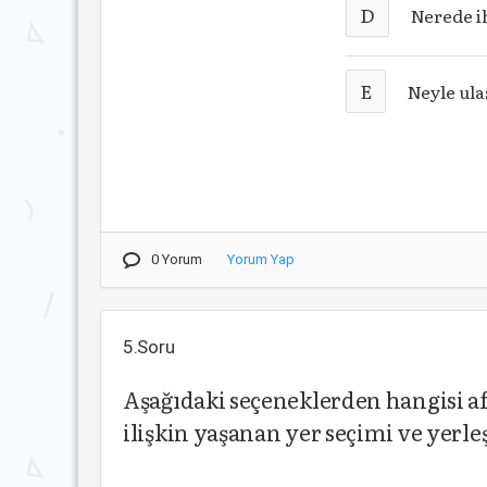
D
Nerede i
E
Neyle ula
0 Yorum
Yorum Yap
5.Soru
Aşağıdaki seçeneklerden hangisi 
ilişkin yaşanan yer seçimi ve yerl