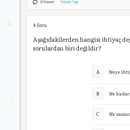
0 Yorum
Yorum Yap
4.Soru
Aşağıdakilerden hangisi ihtiyaç d
sorulardan biri değildir?
A
Neye iht
B
Ne kadar
C
Ne zaman 