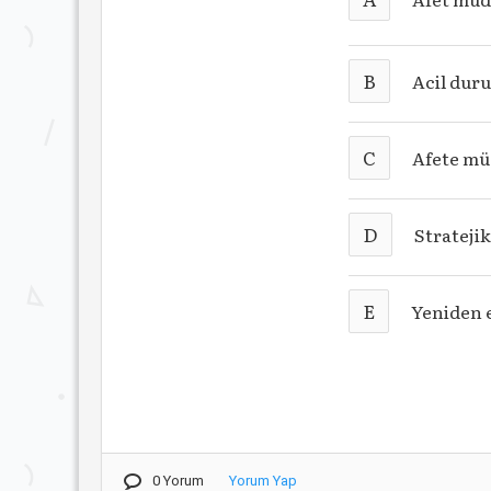
B
Acil dur
C
Afete mü
D
Stratejik
E
Yeniden 
0 Yorum
Yorum Yap