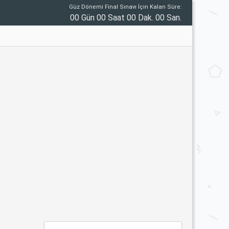
Güz Dönemi Final Sınavı İçin Kalan Süre:
00 Gün 00 Saat 00 Dak. 00 San.