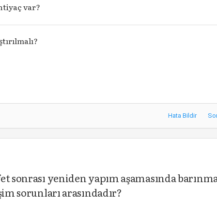
htiyaç var?
ştırılmalı?
Hata Bildir
So
afet sonrası yeniden yapım aşamasında barınm
eşim sorunları arasındadır?