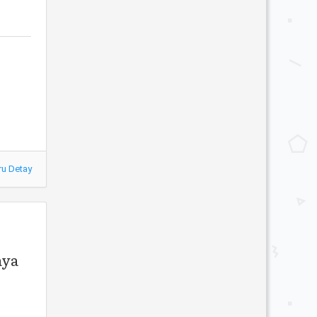
ru Detay
aya