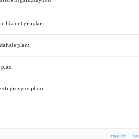
um hizmet grupları
dahale planı
 plan
entegrasyon planı
Hata Bildir
So