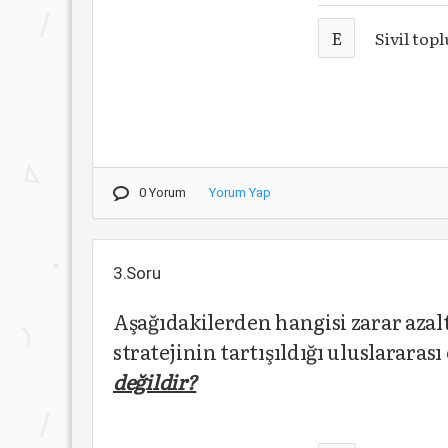
E
Sivil top
0 Yorum
Yorum Yap
3.Soru
Aşağıdakilerden hangisi zarar az
stratejinin tartışıldığı uluslararas
değildir?