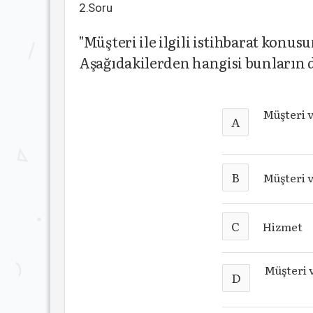
2.Soru
"Müşteri ile ilgili istihbarat konus
Aşağıdakilerden hangisi bunların d
Müşteri v
A
B
Müşteri v
C
Hizmet
Müşteri 
D