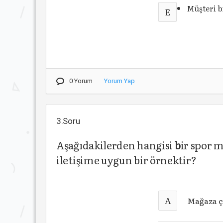
Müşteri b
E
0 Yorum
Yorum Yap
3.Soru
Aşağıdakilerden hangisi
b
ir spor 
iletişime uygun bir örnektir?
A
Mağaza ça