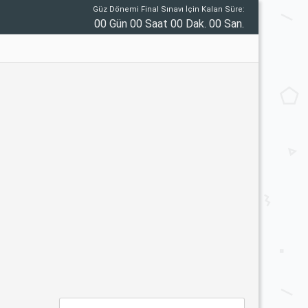
Güz Dönemi Final Sınavı İçin Kalan Süre:
00 Gün 00 Saat 00 Dak. 00 San.