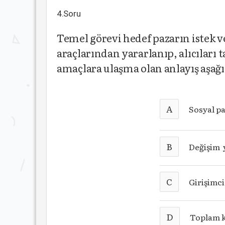
4.Soru
Temel görevi hedef pazarın istek v
araçlarından yararlanıp, alıcıları
amaçlara ulaşma olan anlayış aşağ
A
Sosyal p
B
Değişim 
C
Girişimci
D
Toplam k