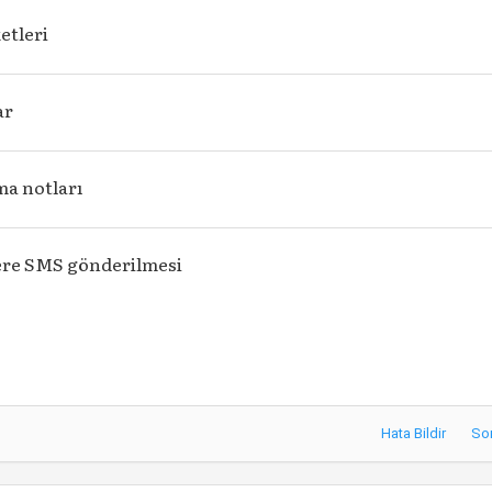
ketleri
ar
ma notları
ere SMS gönderilmesi
Hata Bildir
So