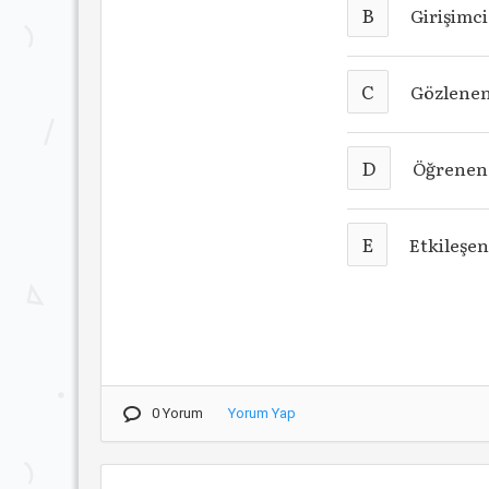
B
Girişimci
C
Gözlenen
D
Öğrenen
E
Etkileşen
0 Yorum
Yorum Yap