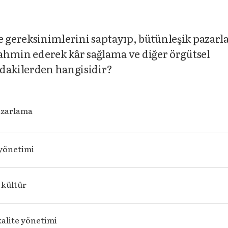
e gereksinimlerini saptayıp, bütünleşik pazar
 tahmin ederek kâr sağlama ve diğer örgütsel
ıdakilerden hangisidir?
azarlama
yönetimi
 kültür
alite yönetimi