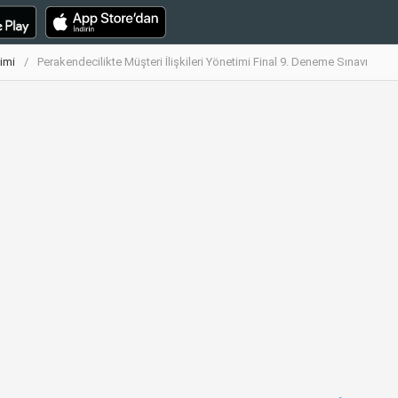
timi
Perakendecilikte Müşteri İlişkileri Yönetimi Final 9. Deneme Sınavı