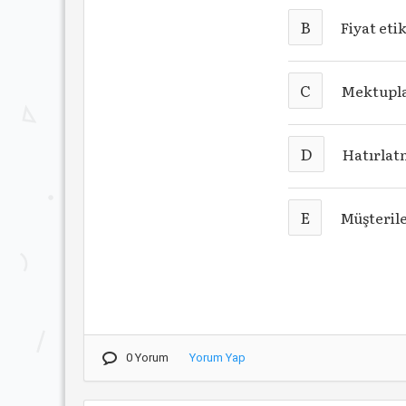
B
Fiyat eti
C
Mektupl
D
Hatırlat
E
Müşteril
0 Yorum
Yorum Yap