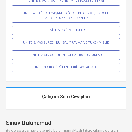
ÜNİTE 3: AĞRI, AĞRI YÖNETİMİ VE PLASEBO ETKİSİ
ÜNİTE 4: SAĞLIKLI YAŞAM: SAĞLIKLI BESLENME, FİZİKSEL 
AKTİVİTE, UYKU VE CİNSELLİK
ÜNİTE 5: BAĞIMLILIKLAR
ÜNİTE 6: YAS SÜRECİ, RUHSAL TRAVMA VE TÜKENMİŞLİK
ÜNİTE 7: SIK GÖRÜLEN RUHSAL BOZUKLUKLAR
ÜNİTE 8: SIK GÖRÜLEN TIBBİ HASTALIKLAR
Çalışma Soru Cevapları
Sınav Bulunamadı
Bu derse ait sınav sistemde bulunmamaktadır! Bize çıkmış soruları