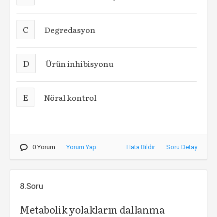
C
Degredasyon
D
Ürün inhibisyonu
E
Nöral kontrol
0 Yorum
Yorum Yap
Hata Bildir
Soru Detay
8.Soru
Metabolik yolakların dallanma