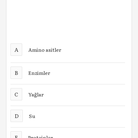
A
Amino asitler
B
Enzimler
C
Yağlar
D
Su
E
Proteinler