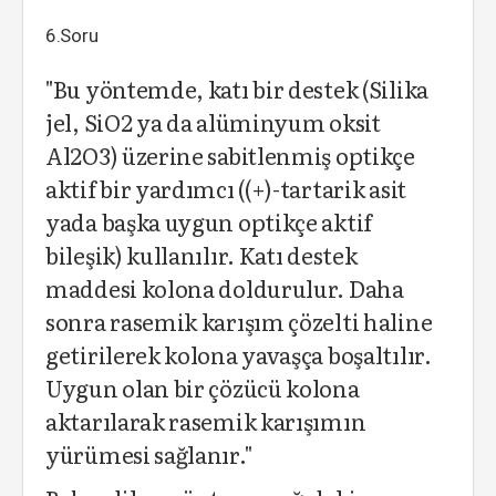
6.Soru
"Bu yöntemde, katı bir destek (Silika
jel, SiO2 ya da alüminyum oksit
Al2O3) üzerine sabitlenmiş optikçe
aktif bir yardımcı ((+)-tartarik asit
yada başka uygun optikçe aktif
bileşik) kullanılır. Katı destek
maddesi kolona doldurulur. Daha
sonra rasemik karışım çözelti haline
getirilerek kolona yavaşça boşaltılır.
Uygun olan bir çözücü kolona
aktarılarak rasemik karışımın
yürümesi sağlanır."