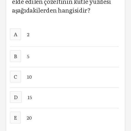
elde edilen çözeltinin kütle yüzdesi
aşağıdakilerden hangisidir?
A
2
B
5
C
10
D
15
E
20