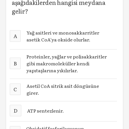
aşağıdakilerden hangisi meydana
gelir?
Yağ asitleri ve monosakkarritler
A
asetik CoA'ya okside olurlar.
Proteinler, yağlar ve polisakkaritler
B
gibi makromoleküller kendi
yapıtaşlarına yıkılırlar.
Asetil CoA sitrik asit döngüsüne
C
girer.
D
ATP sentezlenir.
Oksidatif fosforilasyonun