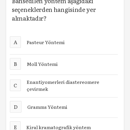
Bahsedilen yöntem aşağıdaki
seçeneklerden hangisinde yer
almaktadır?
A
Pasteur Yöntemi
B
Moll Yöntemi
Enantiyomerleri diastereomere
C
çevirmek
D
Gramms Yöntemi
E
Kiral kramatografik yöntem