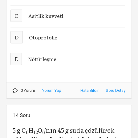
C
Asitlik kuvveti
D
Otoprotoliz
E
Nötürleşme
0 Yorum
Yorum Yap
Hata Bildir
Soru Detay
14.Soru
5 g C
H
O
'nın 45 g suda çözülürek
6
12
6