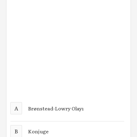
A
Brønstead-Lowry Olayı
B
Konjuge