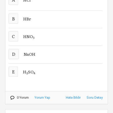
B
HBr
C
HNO
3
D
NaOH
E
H
SO
2
4
0 Yorum
Yorum Yap
Hata Bildir
Soru Detay