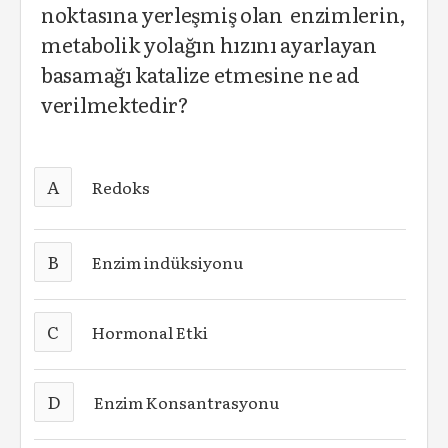
noktasına yerleşmiş olan enzimlerin,
metabolik yolağın hızını ayarlayan
basamağı katalize etmesine ne ad
verilmektedir?
A
Redoks
B
Enzim indüksiyonu
C
Hormonal Etki
D
Enzim Konsantrasyonu