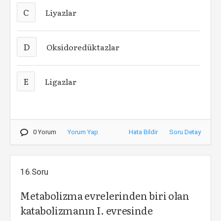
C
Liyazlar
D
Oksidoredüktazlar
E
Ligazlar
0 Yorum
Yorum Yap
Hata Bildir
Soru Detay
16.Soru
Metabolizma evrelerinden biri olan
katabolizmanın I. evresinde