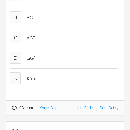
B
∆G
C
∆G°
D
∆G°'
E
K'eq
0 Yorum
Yorum Yap
Hata Bildir
Soru Detay