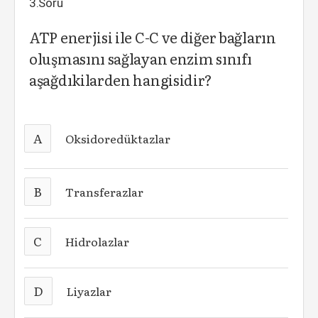
3.Soru
ATP enerjisi ile C-C ve diğer bağların
oluşmasını sağlayan enzim sınıfı
aşağdıkilarden hangisidir?
A
Oksidoredüktazlar
B
Transferazlar
C
Hidrolazlar
D
Liyazlar