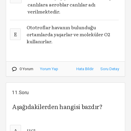
canlılara aeroblar canlılar adı
verilmektedir.
Ototroflar havanın bulunduğu
E
ortamlarda yaşarlar ve moleküler O2
kullanırlar.
0 Yorum
Yorum Yap
Hata Bildir
Soru Detay
11.Soru
Aşağıdakilerden hangisi bazdır?
A
HCl