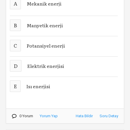
A
Mekanik enerji
B
Manyetik enerji
C
Potansiyel enerji
D
Elektrik enerjisi
E
Isı enerjisi
0 Yorum
Yorum Yap
Hata Bildir
Soru Detay