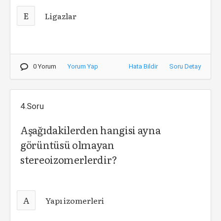
E
Ligazlar
0 Yorum
Yorum Yap
Hata Bildir
Soru Detay
4.Soru
Aşağıdakilerden hangisi ayna
görüntüsü olmayan
stereoizomerlerdir?
A
Yapı izomerleri