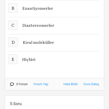
B
Enantiyomerler
C
Diastereomerler
D
Kiral moleküller
E
Hiçbiri
0 Yorum
Yorum Yap
Hata Bildir
Soru Detay
5.Soru