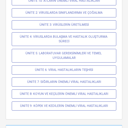
ÜNİTE 10: ATLARIN ÖNEMLİ VİRAL HASTALIKLARI
ÜNİTE 2: VİRUSLARDA SINIFLANDIRMA VE ÇOĞALMA
ÜNİTE 3: VİRÜSLERİN ÜRETİLMESİ
ÜNİTE 4: VİRUSLARDA BULAŞMA VE HASTALIK OLUŞTURMA 
SÜRECİ
ÜNİTE 5: LABORATUVAR GEREKSİNİMLERİ VE TEMEL 
UYGULAMALAR
ÜNİTE 6: VİRAL HASTALIKLARIN TEŞHİSİ
ÜNİTE 7: SIĞIRLARIN ÖNEMLİ VİRAL HASTALIKLARI
ÜNİTE 8: KOYUN VE KEÇİLERİN ÖNEMLİ VİRAL HASTALIKLARI
ÜNİTE 9: KÖPEK VE KEDİLERİN ÖNEMLİ VİRAL HASTALIKLARI