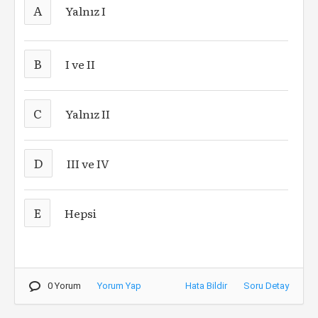
A
Yalnız I
B
I ve II
C
Yalnız II
D
III ve IV
E
Hepsi
0 Yorum
Yorum Yap
Hata Bildir
Soru Detay