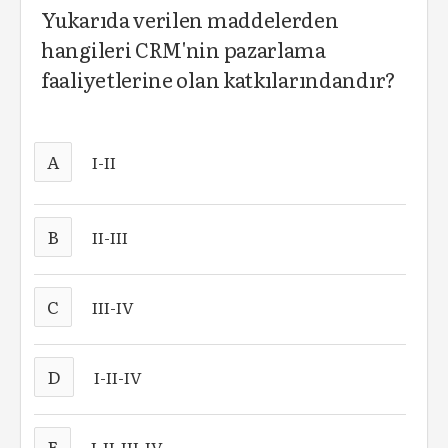
Yukarıda verilen maddelerden
hangileri CRM'nin pazarlama
faaliyetlerine olan katkılarındandır?
A
I-II
B
II-III
C
III-IV
D
I-II-IV
E
I-II-III-IV