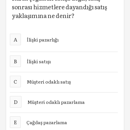
sonrası hizmetlere dayandığı satış
yaklaşımına ne denir?
A
İlişki pazarlığı
B
İlişki satışı
C
Müşteri odaklı satış
D
Müşteri odaklı pazarlama
E
Çağdaş pazarlama