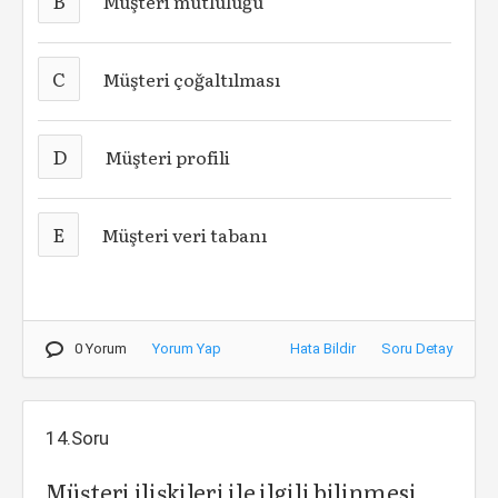
B
Müşteri mutluluğu
C
Müşteri çoğaltılması
D
Müşteri profili
E
Müşteri veri tabanı
0 Yorum
Yorum Yap
Hata Bildir
Soru Detay
14.Soru
Müşteri ilişkileri ile ilgili bilinmesi