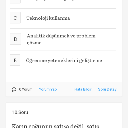
C
Teknoloji kullanma
Analitik düşünmek ve problem
D
çözme
E
Öğrenme yeteneklerini geliştirme
0 Yorum
Yorum Yap
Hata Bildir
Soru Detay
10.Soru
Karın çoğunun satışa değil, satış