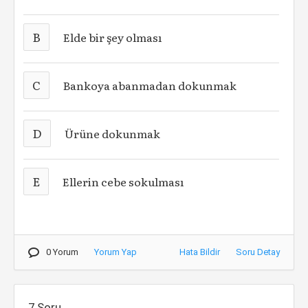
B
Elde bir şey olması
C
Bankoya abanmadan dokunmak
D
Ürüne dokunmak
E
Ellerin cebe sokulması
0 Yorum
Yorum Yap
Hata Bildir
Soru Detay
7.Soru