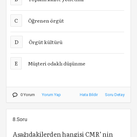
C
Öğrenen örgüt
D
Örgüt kültürü
E
Müşteri odaklı düşünme
0 Yorum
Yorum Yap
Hata Bildir
Soru Detay
8.Soru
Aşağıdakilerden hangisi CMR’ nin