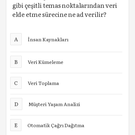
gibi çeşitli temas noktalarından veri
elde etme sürecine ne ad verilir?
A
İnsan Kaynakları
B
Veri Kümeleme
C
Veri Toplama
D
Müşteri Yaşam Analizi
E
Otomatik Çağrı Dağıtma