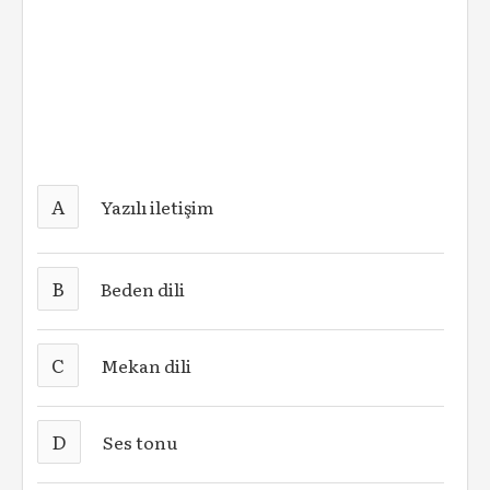
A
Yazılı iletişim
B
Beden dili
C
Mekan dili
D
Ses tonu