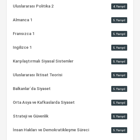
Uluslararası Politika 2
4.Yarıyıl
Almanca 1
5.Yarıyıl
Fransızca 1
5.Yarıyıl
Ingilizce 1
5.Yarıyıl
Karşılaştırmalı Siyasal Sistemler
5.Yarıyıl
Uluslararası İktisat Teorisi
5.Yarıyıl
Balkanlar´da Siyaset
5.Yarıyıl
Orta Asya ve Kafkaslarda Siyaset
5.Yarıyıl
Strateji ve Güvenlik
5.Yarıyıl
İnsan Hakları ve Demokratikleşme Süreci
5.Yarıyıl