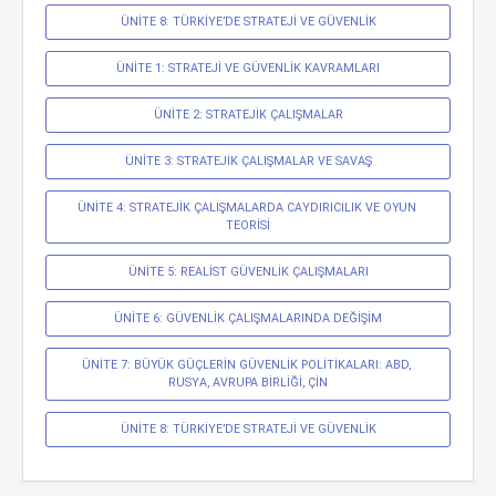
ÜNİTE 8: TÜRKİYE’DE STRATEJİ VE GÜVENLİK
ÜNİTE 1: STRATEJİ VE GÜVENLİK KAVRAMLARI
ÜNİTE 2: STRATEJİK ÇALIŞMALAR
ÜNİTE 3: STRATEJİK ÇALIŞMALAR VE SAVAŞ
ÜNİTE 4: STRATEJİK ÇALIŞMALARDA CAYDIRICILIK VE OYUN 
TEORİSİ
ÜNİTE 5: REALİST GÜVENLİK ÇALIŞMALARI
ÜNİTE 6: GÜVENLİK ÇALIŞMALARINDA DEĞİŞİM
ÜNİTE 7: BÜYÜK GÜÇLERİN GÜVENLİK POLİTİKALARI: ABD, 
RUSYA, AVRUPA BİRLİĞİ, ÇİN
ÜNİTE 8: TÜRKİYE’DE STRATEJİ VE GÜVENLİK