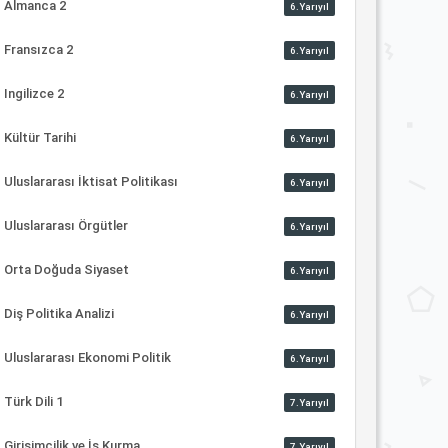
Almanca 2
6.Yarıyıl
Fransızca 2
6.Yarıyıl
Ingilizce 2
6.Yarıyıl
Kültür Tarihi
6.Yarıyıl
Uluslararası İktisat Politikası
6.Yarıyıl
Uluslararası Örgütler
6.Yarıyıl
Orta Doğuda Siyaset
6.Yarıyıl
Diş Politika Analizi
6.Yarıyıl
Uluslararası Ekonomi Politik
6.Yarıyıl
Türk Dili 1
7.Yarıyıl
Girişimcilik ve İş Kurma
7.Yarıyıl