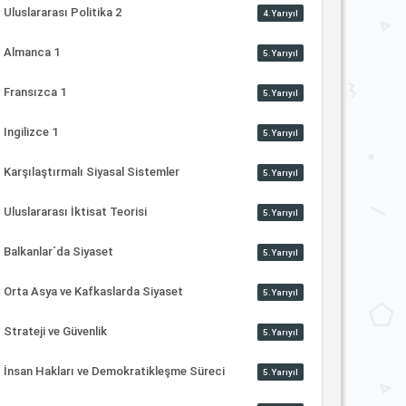
Uluslararası Politika 2
4.Yarıyıl
Almanca 1
5.Yarıyıl
Fransızca 1
5.Yarıyıl
Ingilizce 1
5.Yarıyıl
Karşılaştırmalı Siyasal Sistemler
5.Yarıyıl
Uluslararası İktisat Teorisi
5.Yarıyıl
Balkanlar´da Siyaset
5.Yarıyıl
Orta Asya ve Kafkaslarda Siyaset
5.Yarıyıl
Strateji ve Güvenlik
5.Yarıyıl
İnsan Hakları ve Demokratikleşme Süreci
5.Yarıyıl