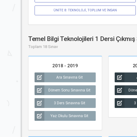
ÜNİTE 8: TEKNOLOJİ, TOPLUM VE İNSAN
Temel Bilgi Teknolojileri 1 Dersi Çıkmış
Toplam 18 Sınav
2018 - 2019
2
Ara Sınavına Git
Dönem Sonu Sınavına Git
Döne
3 Ders Sınavına Git
3
Yaz Okulu Sınavına Git