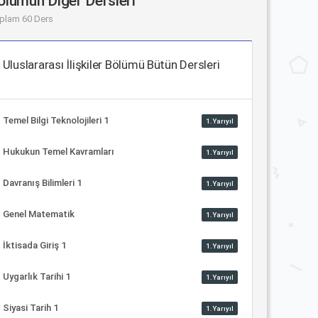
ölümün Diğer Dersleri
plam 60 Ders
Uluslararası İlişkiler Bölümü Bütün Dersleri
Temel Bilgi Teknolojileri 1
1.Yarıyıl
Hukukun Temel Kavramları
1.Yarıyıl
Davranış Bilimleri 1
1.Yarıyıl
Genel Matematik
1.Yarıyıl
İktisada Giriş 1
1.Yarıyıl
Uygarlık Tarihi 1
1.Yarıyıl
Siyasi Tarih 1
1.Yarıyıl