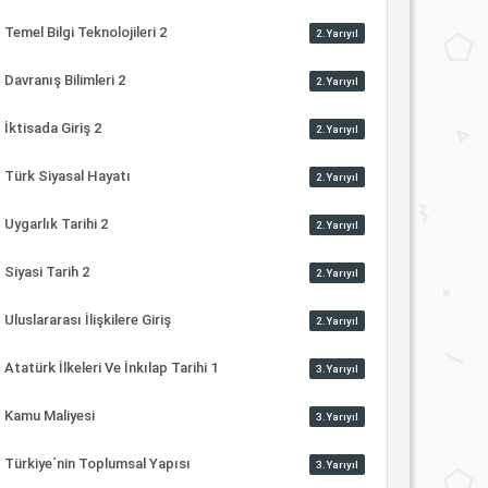
Temel Bilgi Teknolojileri 2
2.Yarıyıl
Davranış Bilimleri 2
2.Yarıyıl
İktisada Giriş 2
2.Yarıyıl
Türk Siyasal Hayatı
2.Yarıyıl
Uygarlık Tarihi 2
2.Yarıyıl
Siyasi Tarih 2
2.Yarıyıl
Uluslararası İlişkilere Giriş
2.Yarıyıl
Atatürk İlkeleri Ve İnkılap Tarihi 1
3.Yarıyıl
Kamu Maliyesi
3.Yarıyıl
Türkiye´nin Toplumsal Yapısı
3.Yarıyıl