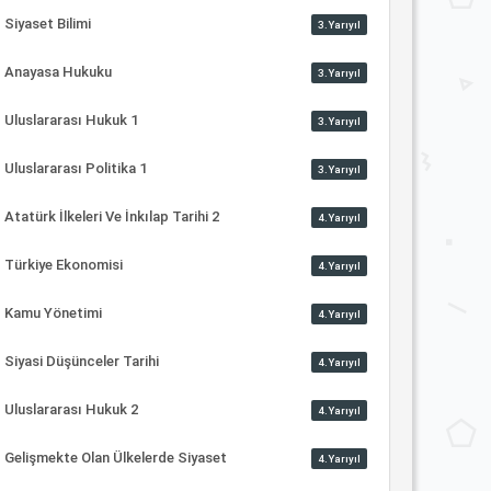
Siyaset Bilimi
3.Yarıyıl
Anayasa Hukuku
3.Yarıyıl
Uluslararası Hukuk 1
3.Yarıyıl
Uluslararası Politika 1
3.Yarıyıl
Atatürk İlkeleri Ve İnkılap Tarihi 2
4.Yarıyıl
Türkiye Ekonomisi
4.Yarıyıl
Kamu Yönetimi
4.Yarıyıl
Siyasi Düşünceler Tarihi
4.Yarıyıl
Uluslararası Hukuk 2
4.Yarıyıl
Gelişmekte Olan Ülkelerde Siyaset
4.Yarıyıl