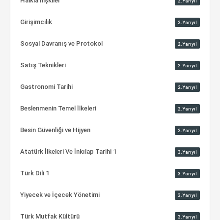
Halkla İlişkiler
2.Yarıyıl
Girişimcilik
2.Yarıyıl
Sosyal Davranış ve Protokol
2.Yarıyıl
Satış Teknikleri
2.Yarıyıl
Gastronomi Tarihi
2.Yarıyıl
Beslenmenin Temel İlkeleri
2.Yarıyıl
Besin Güvenliği ve Hijyen
2.Yarıyıl
Atatürk İlkeleri Ve İnkılap Tarihi 1
3.Yarıyıl
Türk Dili 1
3.Yarıyıl
Yiyecek ve İçecek Yönetimi
3.Yarıyıl
Türk Mutfak Kültürü
3.Yarıyıl