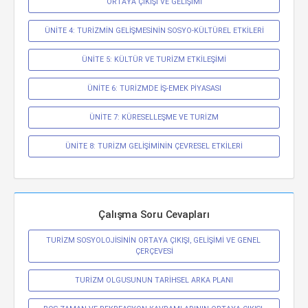
ORTAYA ÇIKIŞI VE GELİŞİMİ
ÜNİTE 4: TURİZMİN GELİŞMESİNİN SOSYO-KÜLTÜREL ETKİLERİ
ÜNİTE 5: KÜLTÜR VE TURİZM ETKİLEŞİMİ
ÜNİTE 6: TURİZMDE İŞ-EMEK PİYASASI
ÜNİTE 7: KÜRESELLEŞME VE TURİZM
ÜNİTE 8: TURİZM GELİŞİMİNİN ÇEVRESEL ETKİLERİ
Çalışma Soru Cevapları
TURİZM SOSYOLOJİSİNİN ORTAYA ÇIKIŞI, GELİŞİMİ VE GENEL 
ÇERÇEVESİ
TURİZM OLGUSUNUN TARİHSEL ARKA PLANI