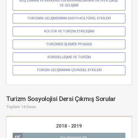
BOŞ ZAMAN VE REKREASYON KAVRAMLARININ ORTAYA ÇIKIŞI 
VE GELİŞİMİ
TURİZMİN GELİŞMESİNİN SOSYO-KÜLTÜREL ETKİLERİ
KÜLTÜR VE TURİZM ETKİLEŞİMİ
TURİZMDE İŞ-EMEK PİYASASI
KÜRESELLEŞME VE TURİZM
TURİZM GELİŞİMİNİN ÇEVRESEL ETKİLERİ
Turizm Sosyolojisi Dersi Çıkmış Sorular
Toplam 14 Sınav
2018 - 2019
Ara Sınavına Git