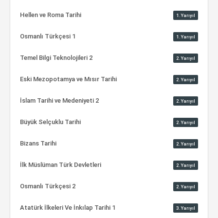
Hellen ve Roma Tarihi
1.Yarıyıl
Osmanlı Türkçesi 1
1.Yarıyıl
Temel Bilgi Teknolojileri 2
2.Yarıyıl
Eski Mezopotamya ve Mısır Tarihi
2.Yarıyıl
İslam Tarihi ve Medeniyeti 2
2.Yarıyıl
Büyük Selçuklu Tarihi
2.Yarıyıl
Bizans Tarihi
2.Yarıyıl
İlk Müslüman Türk Devletleri
2.Yarıyıl
Osmanlı Türkçesi 2
2.Yarıyıl
Atatürk İlkeleri Ve İnkılap Tarihi 1
3.Yarıyıl