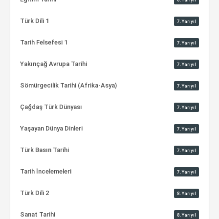
Türk Dili 1
7.Yarıyıl
Tarih Felsefesi 1
7.Yarıyıl
Yakınçağ Avrupa Tarihi
7.Yarıyıl
Sömürgecilik Tarihi (Afrika-Asya)
7.Yarıyıl
Çağdaş Türk Dünyası
7.Yarıyıl
Yaşayan Dünya Dinleri
7.Yarıyıl
Türk Basın Tarihi
7.Yarıyıl
Tarih İncelemeleri
7.Yarıyıl
Türk Dili 2
8.Yarıyıl
Sanat Tarihi
8.Yarıyıl