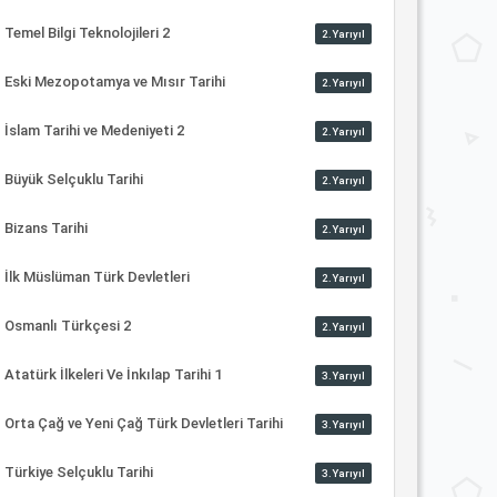
Temel Bilgi Teknolojileri 2
2.Yarıyıl
Eski Mezopotamya ve Mısır Tarihi
2.Yarıyıl
İslam Tarihi ve Medeniyeti 2
2.Yarıyıl
Büyük Selçuklu Tarihi
2.Yarıyıl
Bizans Tarihi
2.Yarıyıl
İlk Müslüman Türk Devletleri
2.Yarıyıl
Osmanlı Türkçesi 2
2.Yarıyıl
Atatürk İlkeleri Ve İnkılap Tarihi 1
3.Yarıyıl
Orta Çağ ve Yeni Çağ Türk Devletleri Tarihi
3.Yarıyıl
Türkiye Selçuklu Tarihi
3.Yarıyıl