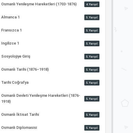
Osmanlı Yenileşme Hareketleri (1703-1876)
4.Yarıyıl
Almanca 1
5.Yarıyıl
Fransızca 1
5.Yarıyıl
Ingilizce 1
5.Yarıyıl
Sosyolojiye Giriş
5.Yarıyıl
Osmanlı Tarihi (1876–1918)
5.Yarıyıl
Tarihi Coğrafya
5.Yarıyıl
Osmanlı Devleti Yenileşme Hareketleri (1876-
5.Yarıyıl
1918)
Osmanlı İktisat Tarihi
5.Yarıyıl
Osmanlı Diplomasisi
5.Yarıyıl