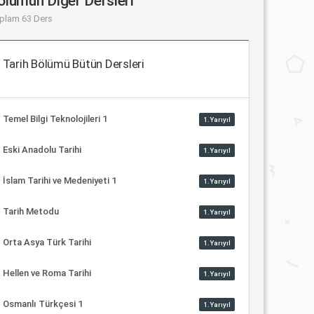
ölümün Diğer Dersleri
plam 63 Ders
Tarih Bölümü Bütün Dersleri
Temel Bilgi Teknolojileri 1
1.Yarıyıl
Eski Anadolu Tarihi
1.Yarıyıl
İslam Tarihi ve Medeniyeti 1
1.Yarıyıl
Tarih Metodu
1.Yarıyıl
Orta Asya Türk Tarihi
1.Yarıyıl
Hellen ve Roma Tarihi
1.Yarıyıl
Osmanlı Türkçesi 1
1.Yarıyıl