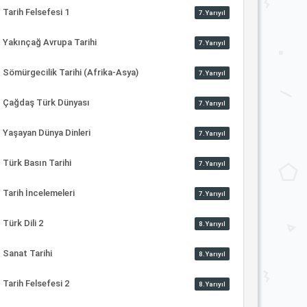
Tarih Felsefesi 1
7.Yarıyıl
Yakınçağ Avrupa Tarihi
7.Yarıyıl
Sömürgecilik Tarihi (Afrika-Asya)
7.Yarıyıl
Çağdaş Türk Dünyası
7.Yarıyıl
Yaşayan Dünya Dinleri
7.Yarıyıl
Türk Basın Tarihi
7.Yarıyıl
Tarih İncelemeleri
7.Yarıyıl
Türk Dili 2
8.Yarıyıl
Sanat Tarihi
8.Yarıyıl
Tarih Felsefesi 2
8.Yarıyıl