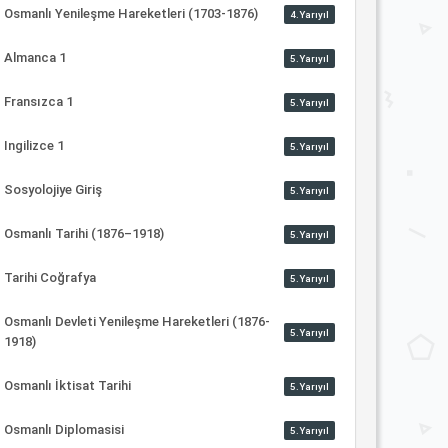
Osmanlı Yenileşme Hareketleri (1703-1876)
4.Yarıyıl
Almanca 1
5.Yarıyıl
Fransızca 1
5.Yarıyıl
Ingilizce 1
5.Yarıyıl
Sosyolojiye Giriş
5.Yarıyıl
Osmanlı Tarihi (1876–1918)
5.Yarıyıl
Tarihi Coğrafya
5.Yarıyıl
Osmanlı Devleti Yenileşme Hareketleri (1876-
5.Yarıyıl
1918)
Osmanlı İktisat Tarihi
5.Yarıyıl
Osmanlı Diplomasisi
5.Yarıyıl