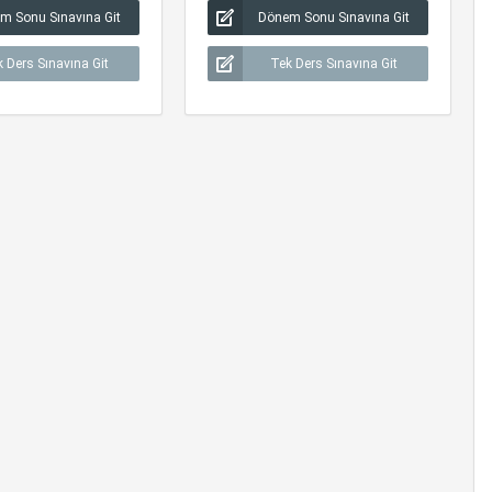
m Sonu Sınavına Git
Dönem Sonu Sınavına Git
 Ders Sınavına Git
Tek Ders Sınavına Git