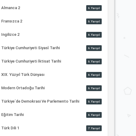
Almanca 2
6.Yarıyıl
Fransızca 2
6.Yarıyıl
Ingilizce 2
6.Yarıyıl
Türkiye Cumhuriyeti Siyasî Tarihi
6.Yarıyıl
Türkiye Cumhuriyeti İktisat Tarihi
6.Yarıyıl
XIX. Yüzyıl Türk Dünyası
6.Yarıyıl
Modern Ortadoğu Tarihi
6.Yarıyıl
Türkiye´de Demokrasi Ve Parlemento Tarihi
6.Yarıyıl
Eğitim Tarihi
6.Yarıyıl
Türk Dili 1
7.Yarıyıl