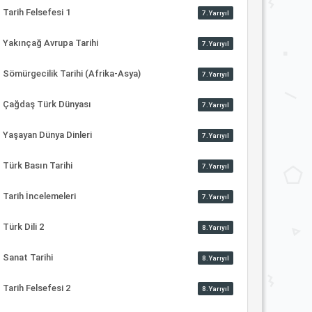
Tarih Felsefesi 1
7.Yarıyıl
Yakınçağ Avrupa Tarihi
7.Yarıyıl
Sömürgecilik Tarihi (Afrika-Asya)
7.Yarıyıl
Çağdaş Türk Dünyası
7.Yarıyıl
Yaşayan Dünya Dinleri
7.Yarıyıl
Türk Basın Tarihi
7.Yarıyıl
Tarih İncelemeleri
7.Yarıyıl
Türk Dili 2
8.Yarıyıl
Sanat Tarihi
8.Yarıyıl
Tarih Felsefesi 2
8.Yarıyıl