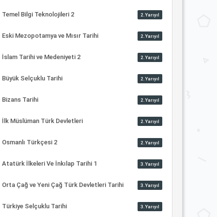
Temel Bilgi Teknolojileri 2
2.Yarıyıl
Eski Mezopotamya ve Mısır Tarihi
2.Yarıyıl
İslam Tarihi ve Medeniyeti 2
2.Yarıyıl
Büyük Selçuklu Tarihi
2.Yarıyıl
Bizans Tarihi
2.Yarıyıl
İlk Müslüman Türk Devletleri
2.Yarıyıl
Osmanlı Türkçesi 2
2.Yarıyıl
Atatürk İlkeleri Ve İnkılap Tarihi 1
3.Yarıyıl
Orta Çağ ve Yeni Çağ Türk Devletleri Tarihi
3.Yarıyıl
Türkiye Selçuklu Tarihi
3.Yarıyıl