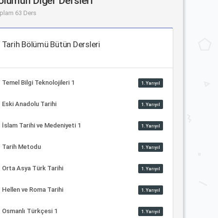
ölümün Diğer Dersleri
plam 63 Ders
Tarih Bölümü Bütün Dersleri
Temel Bilgi Teknolojileri 1
1.Yarıyıl
Eski Anadolu Tarihi
1.Yarıyıl
İslam Tarihi ve Medeniyeti 1
1.Yarıyıl
Tarih Metodu
1.Yarıyıl
Orta Asya Türk Tarihi
1.Yarıyıl
Hellen ve Roma Tarihi
1.Yarıyıl
Osmanlı Türkçesi 1
1.Yarıyıl