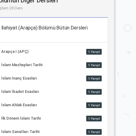
ölümün Diğer Dersleri
plam 28 Ders
İlahiyat (Arapça) Bölümü Bütün Dersleri
Arapça I (APÇ)
1.Yarıyıl
İslam Mezhepleri Tarihi
1.Yarıyıl
İslam İnanç Esasları
1.Yarıyıl
İslam İbadet Esasları
1.Yarıyıl
İslam Ahlak Esasları
1.Yarıyıl
İlk Dönem İslam Tarihi
1.Yarıyıl
İslam Sanatları Tarihi
1.Yarıyıl