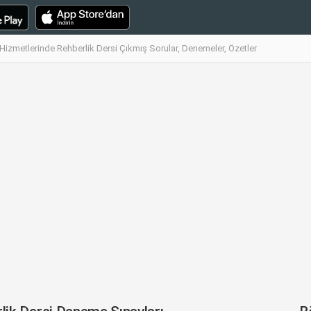
 Hizmetlerinde Rehberlik Dersi Çıkmış Sorular, Denemeler, Özetler