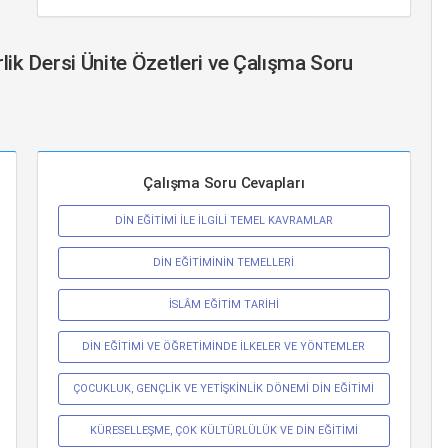
lik Dersi Ünite Özetleri ve Çalışma Soru
Çalışma Soru Cevapları
DİN EĞİTİMİ İLE İLGİLİ TEMEL KAVRAMLAR
DİN EĞİTİMİNİN TEMELLERİ
İSLÂM EĞİTİM TARİHİ
DİN EĞİTİMİ VE ÖĞRETİMİNDE İLKELER VE YÖNTEMLER
ÇOCUKLUK, GENÇLİK VE YETİŞKİNLİK DÖNEMİ DİN EĞİTİMİ
KÜRESELLEŞME, ÇOK KÜLTÜRLÜLÜK VE DİN EĞİTİMİ