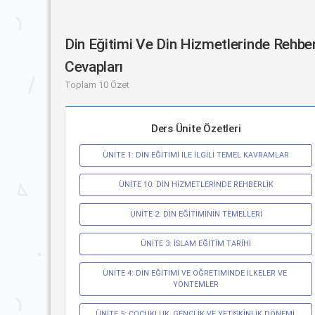
Din Eğitimi Ve Din Hizmetlerinde Rehber
Cevapları
Toplam 10 Özet
Ders Ünite Özetleri
ÜNİTE 1: DİN EĞİTİMİ İLE İLGİLİ TEMEL KAVRAMLAR
ÜNİTE 10: DİN HİZMETLERİNDE REHBERLİK
ÜNİTE 2: DİN EĞİTİMİNİN TEMELLERİ
ÜNİTE 3: İSLAM EĞİTİM TARİHİ
ÜNİTE 4: DİN EĞİTİMİ VE ÖĞRETİMİNDE İLKELER VE 
YÖNTEMLER
ÜNİTE 5: ÇOCUKLUK, GENÇLİK VE YETİŞKİNLİK DÖNEMİ 