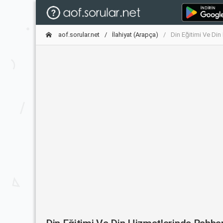
aof.sorular.net
İlahiyat (Arapça)
Din Eğitimi Ve Din