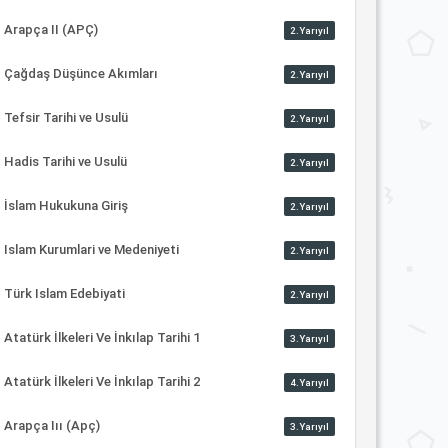
Arapça II (APÇ)
2.Yarıyıl
Çağdaş Düşünce Akımları
2.Yarıyıl
Tefsir Tarihi ve Usulü
2.Yarıyıl
Hadis Tarihi ve Usulü
2.Yarıyıl
İslam Hukukuna Giriş
2.Yarıyıl
Islam Kurumlari ve Medeniyeti
2.Yarıyıl
Türk Islam Edebiyati
2.Yarıyıl
Atatürk İlkeleri Ve İnkılap Tarihi 1
3.Yarıyıl
Atatürk İlkeleri Ve İnkılap Tarihi 2
4.Yarıyıl
Arapça Iıı (Apç)
3.Yarıyıl