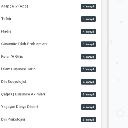
Arapça Iv (Apç)
4.Yarıyıl
Tefsir
3.Yarıyıl
Hadis
4.Yarıyıl
Günümüz Fıkıh Problemleri
3.Yarıyıl
Kelam'A Giriş
4.Yarıyıl
İslam Düşünce Tarihi
3.Yarıyıl
Din Sosyolojisi
4.Yarıyıl
Çağdaş Düşünce Akımları
3.Yarıyıl
Yaşayan Dünya Dinleri
4.Yarıyıl
Din Psikolojisi
3.Yarıyıl