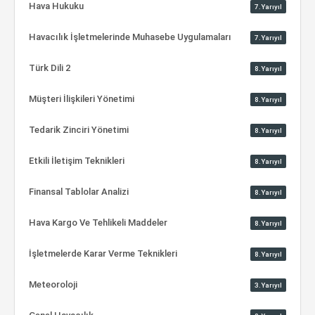
Hava Hukuku
7.Yarıyıl
Havacılık İşletmelerinde Muhasebe Uygulamaları
7.Yarıyıl
Türk Dili 2
8.Yarıyıl
Müşteri İlişkileri Yönetimi
8.Yarıyıl
Tedarik Zinciri Yönetimi
8.Yarıyıl
Etkili İletişim Teknikleri
8.Yarıyıl
Finansal Tablolar Analizi
8.Yarıyıl
Hava Kargo Ve Tehlikeli Maddeler
8.Yarıyıl
İşletmelerde Karar Verme Teknikleri
8.Yarıyıl
Meteoroloji
3.Yarıyıl