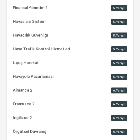
Finansal Yönetim 1
5.Yarıyıl
Havaalanı Sistemi
5.Yarıyıl
Havacılık Güvenliği
5.Yarıyıl
Hava Trafik Kontrol Hizmetleri
5.Yarıyıl
Uçuş Harekat
5.Yarıyıl
Havayolu Pazarlaması
5.Yarıyıl
Almanca 2
6.Yarıyıl
Fransızca 2
6.Yarıyıl
Ingilizce 2
6.Yarıyıl
Örgütsel Davranış
6.Yarıyıl