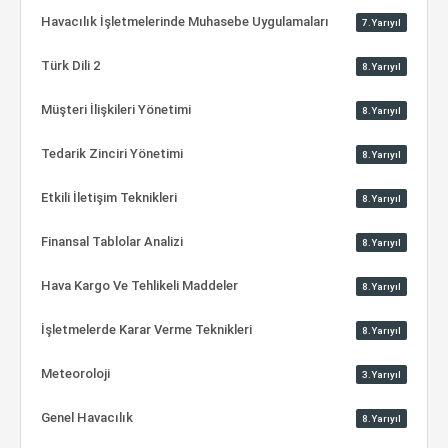
Havacılık İşletmelerinde Muhasebe Uygulamaları
7.Yarıyıl
Türk Dili 2
8.Yarıyıl
Müşteri İlişkileri Yönetimi
8.Yarıyıl
Tedarik Zinciri Yönetimi
8.Yarıyıl
Etkili İletişim Teknikleri
8.Yarıyıl
Finansal Tablolar Analizi
8.Yarıyıl
Hava Kargo Ve Tehlikeli Maddeler
8.Yarıyıl
İşletmelerde Karar Verme Teknikleri
8.Yarıyıl
Meteoroloji
3.Yarıyıl
Genel Havacılık
8.Yarıyıl