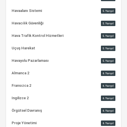
Havaalanı Sistemi
5.Yarıyıl
Havacılık Güvenliği
5.Yarıyıl
Hava Trafik Kontrol Hizmetleri
5.Yarıyıl
Uçuş Harekat
5.Yarıyıl
Havayolu Pazarlaması
5.Yarıyıl
Almanca 2
6.Yarıyıl
Fransızca 2
6.Yarıyıl
Ingilizce 2
6.Yarıyıl
Örgütsel Davranış
6.Yarıyıl
Proje Yönetimi
6.Yarıyıl