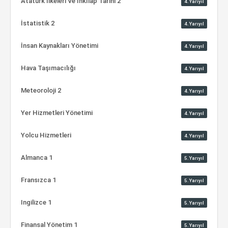
Atatürk İlkeleri Ve İnkılap Tarihi 2
4.Yarıyıl
İstatistik 2
4.Yarıyıl
İnsan Kaynakları Yönetimi
4.Yarıyıl
Hava Taşımacılığı
4.Yarıyıl
Meteoroloji 2
4.Yarıyıl
Yer Hizmetleri Yönetimi
4.Yarıyıl
Yolcu Hizmetleri
4.Yarıyıl
Almanca 1
5.Yarıyıl
Fransızca 1
5.Yarıyıl
Ingilizce 1
5.Yarıyıl
Finansal Yönetim 1
5.Yarıyıl