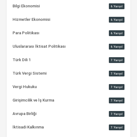
Bilgi Ekonomisi
6.Yarıyıl
Hizmetler Ekonomisi
6.Yarıyıl
Para Politikası
6.Yarıyıl
Uluslararası İktisat Politikası
6.Yarıyıl
Türk Dili 1
7.Yarıyıl
Türk Vergi Sistemi
7.Yarıyıl
Vergi Hukuku
7.Yarıyıl
Girişimcilik ve İş Kurma
7.Yarıyıl
Avrupa Birliği
7.Yarıyıl
İktisadi Kalkınma
7.Yarıyıl