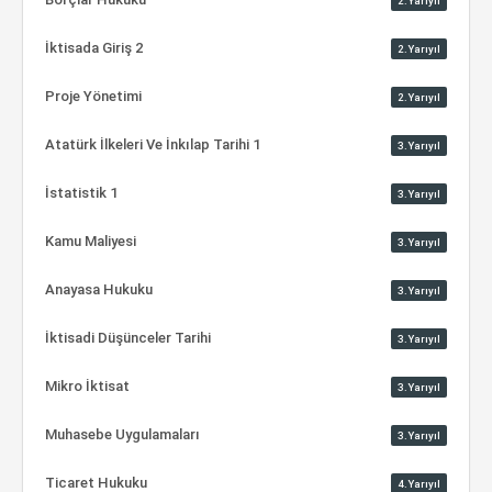
2.Yarıyıl
İktisada Giriş 2
2.Yarıyıl
Proje Yönetimi
2.Yarıyıl
Atatürk İlkeleri Ve İnkılap Tarihi 1
3.Yarıyıl
İstatistik 1
3.Yarıyıl
Kamu Maliyesi
3.Yarıyıl
Anayasa Hukuku
3.Yarıyıl
İktisadi Düşünceler Tarihi
3.Yarıyıl
Mikro İktisat
3.Yarıyıl
Muhasebe Uygulamaları
3.Yarıyıl
Ticaret Hukuku
4.Yarıyıl