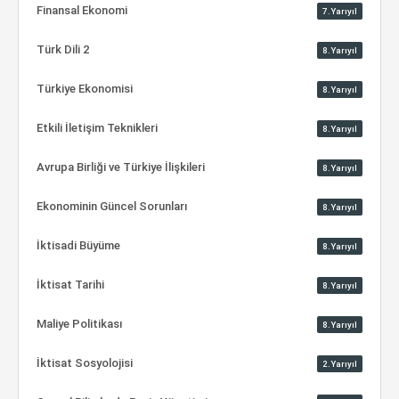
Finansal Ekonomi
7.Yarıyıl
Türk Dili 2
8.Yarıyıl
Türkiye Ekonomisi
8.Yarıyıl
Etkili İletişim Teknikleri
8.Yarıyıl
Avrupa Birliği ve Türkiye İlişkileri
8.Yarıyıl
Ekonominin Güncel Sorunları
8.Yarıyıl
İktisadi Büyüme
8.Yarıyıl
İktisat Tarihi
8.Yarıyıl
Maliye Politikası
8.Yarıyıl
İktisat Sosyolojisi
2.Yarıyıl