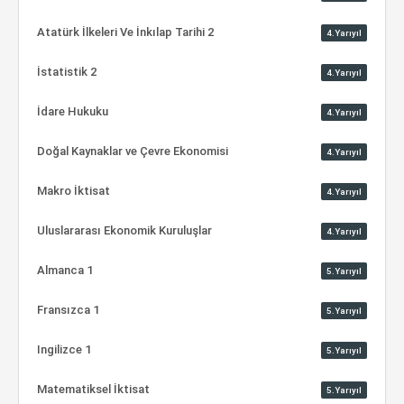
Atatürk İlkeleri Ve İnkılap Tarihi 2
4.Yarıyıl
İstatistik 2
4.Yarıyıl
İdare Hukuku
4.Yarıyıl
Doğal Kaynaklar ve Çevre Ekonomisi
4.Yarıyıl
Makro İktisat
4.Yarıyıl
Uluslararası Ekonomik Kuruluşlar
4.Yarıyıl
Almanca 1
5.Yarıyıl
Fransızca 1
5.Yarıyıl
Ingilizce 1
5.Yarıyıl
Matematiksel İktisat
5.Yarıyıl